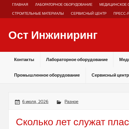
Skip
ГЛАВНАЯ
ЛАБОРАТОРНОЕ ОБОРУДОВАНИЕ
МЕДИЦИНСКОЕ 
to
content
СТРОИТЕЛЬНЫЕ МАТЕРИАЛЫ
СЕРВИСНЫЙ ЦЕНТР
ПРЕСС-
Ост Инжиниринг
Оборудование и технологии химических производств
Контакты
Лабораторное оборудование
Мед
Промышленное оборудование
Сервисный центр
6 июля, 2026
Разное
Сколько лет служат пла