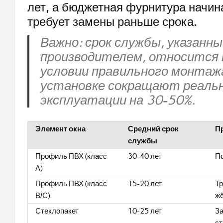
лет, а бюджетная фурнитура начин
требует замены раньше срока.
Важно: срок службы, указанн
производителем, относится 
условии правильного монтаж
установке сокращают реальн
эксплуатации на 30-50%.
Элемент окна
Средний срок
П
службы
Профиль ПВХ (класс
30-40 лет
П
А)
Профиль ПВХ (класс
15-20 лет
Тр
В/С)
жё
Стеклопакет
10-25 лет
За