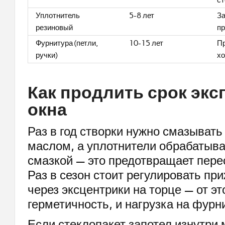
с
Уплотнитель
5-8 лет
За
резиновый
п
Фурнитура (петли,
10-15 лет
Пр
ручки)
х
Как продлить срок экс
окна
Раз в год створки нужно смазыват
маслом, а уплотнители обрабатыва
смазкой — это предотвращает пере
Раз в сезон стоит регулировать пр
через эксцентрики на торце — от эт
герметичность, и нагрузка на фурн
Если стеклопакет запотел изнутри