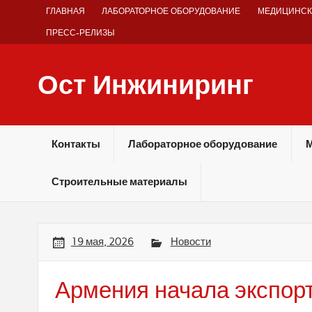
Skip
ГЛАВНАЯ
ЛАБОРАТОРНОЕ ОБОРУДОВАНИЕ
МЕДИЦИНСК
to
content
ПРЕСС-РЕЛИЗЫ
Ост Инжиниринг
Оборудование и технологии химических производств
Контакты
Лабораторное оборудование
М
Строительные материалы
19 мая, 2026
Новости
Армения начала экспор