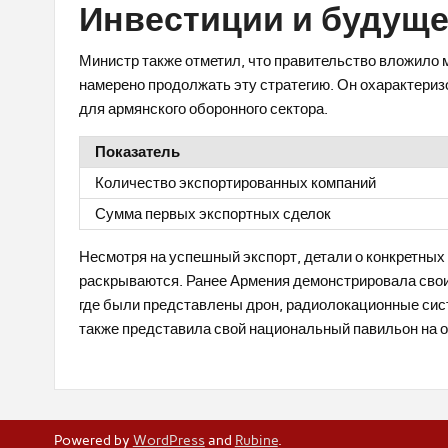
Инвестиции и будущ
Министр также отметил, что правительство вложило
намерено продолжать эту стратегию. Он охарактериз
для армянского оборонного сектора.
Показатель
Количество экспортированных компаний
Сумма первых экспортных сделок
Несмотря на успешный экспорт, детали о конкретных
раскрываются. Ранее Армения демонстрировала свои 
где были представлены дрон, радиолокационные сист
также представила свой национальный павильон на 
Powered by
WordPress
and
Rubine
.