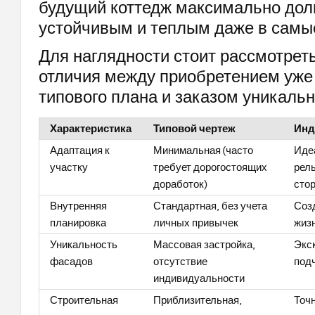
будущий коттедж максимально дол
устойчивым и теплым даже в самы
Для наглядности стоит рассмотрет
отличия между приобретением уже 
типового плана и заказом уникальн
Характеристика
Типовой чертеж
Инд
Адаптация к
Минимальная (часто
Иде
участку
требует дорогостоящих
рель
доработок)
стор
Внутренняя
Стандартная, без учета
Созд
планировка
личных привычек
жизн
Уникальность
Массовая застройка,
Экс
фасадов
отсутствие
под
индивидуальности
Строительная
Приблизительная,
Точн