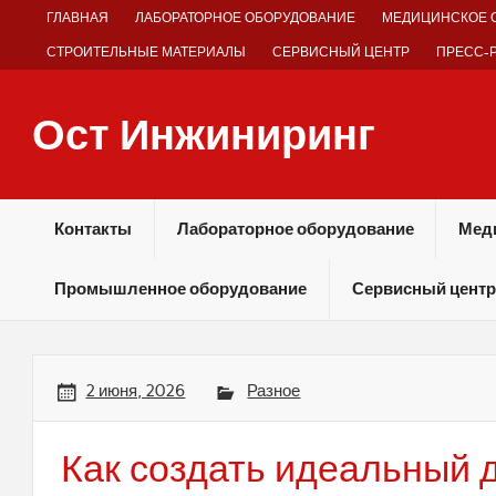
Skip
ГЛАВНАЯ
ЛАБОРАТОРНОЕ ОБОРУДОВАНИЕ
МЕДИЦИНСКОЕ 
to
content
СТРОИТЕЛЬНЫЕ МАТЕРИАЛЫ
СЕРВИСНЫЙ ЦЕНТР
ПРЕСС-
Ост Инжиниринг
Оборудование и технологии химических производств
Контакты
Лабораторное оборудование
Мед
Промышленное оборудование
Сервисный центр
2 июня, 2026
Разное
Как создать идеальный д