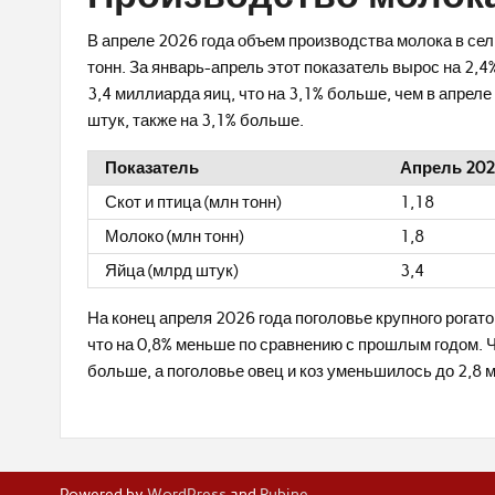
В апреле 2026 года объем производства молока в сел
тонн. За январь-апрель этот показатель вырос на 2,
3,4 миллиарда яиц, что на 3,1% больше, чем в апреле
штук, также на 3,1% больше.
Показатель
Апрель 20
Скот и птица (млн тонн)
1,18
Молоко (млн тонн)
1,8
Яйца (млрд штук)
3,4
На конец апреля 2026 года поголовье крупного рогато
что на 0,8% меньше по сравнению с прошлым годом. Ч
больше, а поголовье овец и коз уменьшилось до 2,8 
Powered by
WordPress
and
Rubine
.