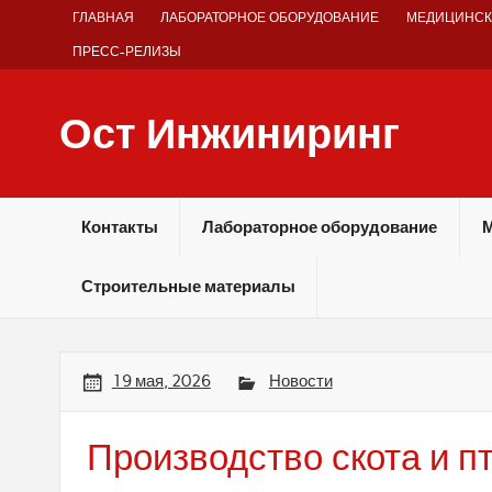
Skip
ГЛАВНАЯ
ЛАБОРАТОРНОЕ ОБОРУДОВАНИЕ
МЕДИЦИНСК
to
content
ПРЕСС-РЕЛИЗЫ
Ост Инжиниринг
Оборудование и технологии химических производств
Контакты
Лабораторное оборудование
М
Строительные материалы
19 мая, 2026
Новости
Производство скота и п