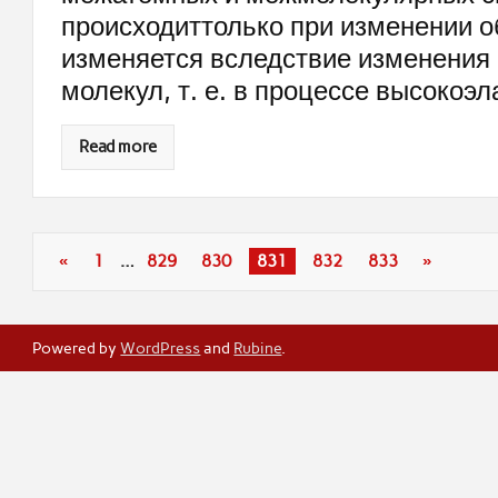
происходиттолько при изменении 
изменяется вследствие изменения
молекул, т. е. в процессе высокоэ
Read more
«
1
…
829
830
831
832
833
»
Powered by
WordPress
and
Rubine
.