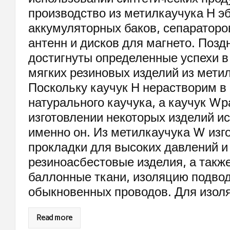
производство из метилкаучука Н э
аккумуляторных баков, сепараторо
антенн и дисков для магнето. Позд
достигнуты определенные успехи в
мягких резиновых изделий из мети
Поскольку каучук Н нерастворим в
натурального каучука, а каучук Wр
изготовлении некоторых изделий и
именно он. Из метилкаучука W изг
прокладки для высоких давлений и
резиноасбестовые изделия, а такж
баллонные ткани, изоляцию подво
обыкновенных проводов. Для изол
Read more