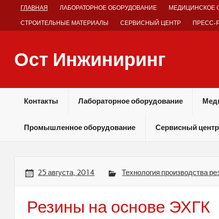
Skip
ГЛАВНАЯ
ЛАБОРАТОРНОЕ ОБОРУДОВАНИЕ
МЕДИЦИНСКОЕ 
to
content
СТРОИТЕЛЬНЫЕ МАТЕРИАЛЫ
СЕРВИСНЫЙ ЦЕНТР
ПРЕСС-
Ост Инжиниринг
Оборудование и технологии химических производств
Контакты
Лабораторное оборудование
Мед
Промышленное оборудование
Сервисный центр
25 августа, 2014
Технология производства ре
Резины на основе ЭХГК