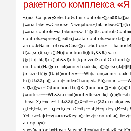
ракетного комплекса «
«),ma=Ca.querySelector(«.tns-controls»));aa&&ba||(aa
{«aria-label»:»Carousel Navigation»,tabindex:»0″});(
{«aria-controls»:ia,tabindex:»-1″});if(b.controlsCont
controls»:»prev»}),ea(ba,{«data-controls»:»next»});
aa.nodeName.toLowerCase();rc=»button»===ba.nodeN
(J(aa,sc),J(ba,sc))}M()}function R(){if(y&&Jb){var c=
{};c[Jb]=bb;J(x,c)}pb&&J(x,tc,b.preventScrollOnTouch)
unction(){Ha();ra.emit(«innerLoaded»,la())});else(da||z||B|
{resize:Tb});if(Da)if(«outer»===Wb)ra.on(«innerLoaded»,m
Ec():Ua&&pa();ra.on(«indexChanged»,Bb);»inner»===W
sd(la());wc=!0}function Tb(a){Ka(function(){Ha(ib(a))})}
{«outer»===Wb&&ra.emit(«outerResized»,la(c));Sc=ab.
th;var X,d=xc,e=!1;da&&(h(),(X=d!==xc)&&ra.emit(«newB
g,f=F,l=Ia,n=Ua,p=rb,q=cb,C=db,E=pb,H=qb,I=ya,M=sb,R=
Y=L,ca=fa}rb=v(«arrowKeys»);cb=v(«controls»);db=v(
autoplay»);
sb=v(«autoplayHoverPause»);tb=v(«autoplayResetOnV