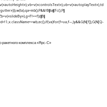
=v(«autoHeight»),vb=v(«controlsText»),ub=v(«autoplayText»),td
er»)));w(Ia);qa=mb();P&&!B||Ia||(Fc(),P||
,Zb=v(«slideBy»),g=F!==f)z||B||
abled=!1;x.className+=wb;ec();if(va)for(f=ua;f—;)y&&G(N[f]),G(N[Q-