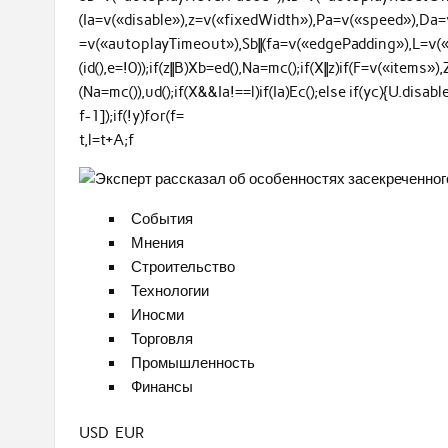
(Ia=v(«disable»),z=v(«fixedWidth»),Pa=v(«speed»),Da
=v(«autoplayTimeout»),Sb||(fa=v(«edgePadding»),L=v(«gutt
(id(),e=!0));if(z||B)Xb=ed(),Na=mc();if(X||z)if(F=v(«items»)
(Na=mc()),ud();if(X&&Ia!==l)if(Ia)Ec();else if(yc){U.dis
f-1]);if(!y)for(f=
t,l=t+A;f
События
Мнения
Строительство
Технологии
Иносми
Торговля
Промышленность
Финансы
USD EUR