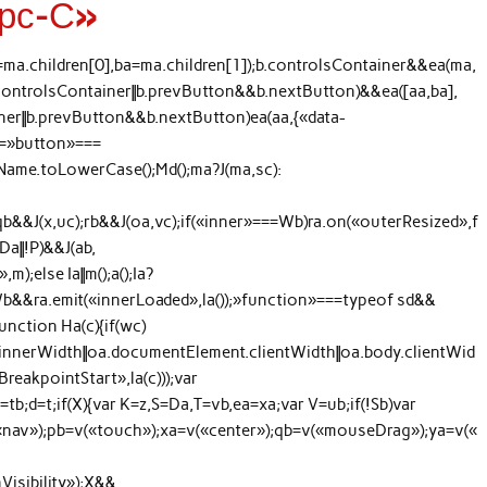
Ярс-С»
=ma.children[0],ba=ma.children[1]);b.controlsContainer&&ea(ma,
b.controlsContainer||b.prevButton&&b.nextButton)&&ea([aa,ba],
ainer||b.prevButton&&b.nextButton)ea(aa,{«data-
qc=»button»===
ame.toLowerCase();Md();ma?J(ma,sc):
;qb&&J(x,uc);rb&&J(oa,vc);if(«inner»===Wb)ra.on(«outerResized»,f
|Da||!P)&&J(ab,
);else Ia||m();a();Ia?
b&&ra.emit(«innerLoaded»,la());»function»===typeof sd&&
function Ha(c){if(wc)
innerWidth||oa.documentElement.clientWidth||oa.body.clientWid
reakpointStart»,la(c)));var
tb;d=t;if(X){var K=z,S=Da,T=vb,ea=xa;var V=ub;if(!Sb)var
«nav»);pb=v(«touch»);xa=v(«center»);qb=v(«mouseDrag»);ya=v(«
isibility»);X&&