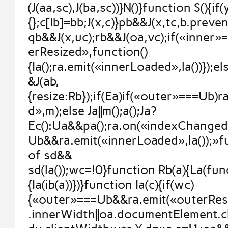
(J(aa,sc),J(ba,sc))}N()}function S(){if
{};c[Ib]=bb;J(x,c)}pb&&J(x,tc,b.prev
qb&&J(x,uc);rb&&J(oa,vc);if(«inner
erResized»,function()
{Ia();ra.emit(«innerLoaded»,la())});else
&J(ab,
{resize:Rb});if(Ea)if(«outer»===Ub)
d»,m);else Ja||m();a();Ja?
Ec():Ua&&pa();ra.on(«indexChanged
Ub&&ra.emit(«innerLoaded»,la());»
of sd&&
sd(la());wc=!0}function Rb(a){La(fun
{Ia(ib(a))})}function Ia(c){if(wc)
{«outer»===Ub&&ra.emit(«outerResi
.innerWidth||oa.documentElement.cl