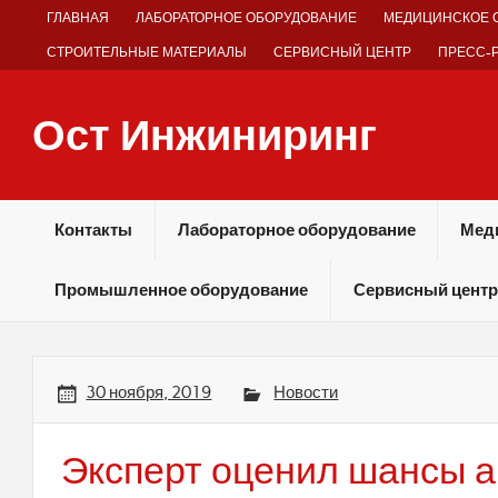
Skip
ГЛАВНАЯ
ЛАБОРАТОРНОЕ ОБОРУДОВАНИЕ
МЕДИЦИНСКОЕ 
to
content
СТРОИТЕЛЬНЫЕ МАТЕРИАЛЫ
СЕРВИСНЫЙ ЦЕНТР
ПРЕСС-
Ост Инжиниринг
Оборудование и технологии химических производств
Контакты
Лабораторное оборудование
Мед
Промышленное оборудование
Сервисный центр
30 ноября, 2019
Новости
Эксперт оценил шансы 