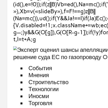
(id(),e=!0));if(z||B)Vb=ed(),Na=mc();if
»),Xb=v(«slideBy»),f=F!==g)z||B||
(Na=mc()),ud();if(Y&&Ja!==l)if(Ja)Ec();
{V.disabled=!1;x.className+=wb;ec()
g—;)y&&G(O[g]),G(O[R-g-1]);if(!y)fo
t,l=t+A;g
События
Мнения
Строительство
Технологии
Иносми
Торговля