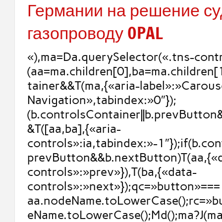
Германии на решение су
газопроводу OPAL
«),ma=Da.querySelector(«.tns-contr
(aa=ma.children[0],ba=ma.children[
tainer&&T(ma,{«aria-label»:»Carous
Navigation»,tabindex:»0″});
(b.controlsContainer||b.prevButto
&T([aa,ba],{«aria-
controls»:ia,tabindex:»-1″});if(b.con
prevButton&&b.nextButton)T(aa,{«
controls»:»prev»}),T(ba,{«data-
controls»:»next»});qc=»button»===
aa.nodeName.toLowerCase();rc=»b
eName.toLowerCase();Md();ma?J(ma,