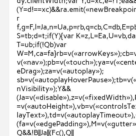
dy.clientWidth;var Y,d=xc,e=!1;ea&&
(Y=d!==xc)&&ra.emit(«newBreakpoint
r
f,g=F,l=Ja,n=Ua,p=rb,q=cb,C=db,E=p
S=tb;d=t;if(Y){var K=z,L=Ea,U=vb,d
T=ub;if(!Qb)var
W=M,ca=fa}rb=v(«arrowKeys»);cb=v
v(«nav»);pb=v(«touch»);ya=v(«cent
eDrag»);za=v(«autoplay»);
sb=v(«autoplayHoverPause»);tb=v(
nVisibility»);Y&&
(Ja=v(«disable»),z=v(«fixedWidth»)
=v(«autoHeight»),vb=v(«controlsTe
layText»),td=v(«autoplayTimeout»),
(fa=v(«edgePadding»),M=v(«gutter»)
Q&&!B||Ja||(Fc(),Q||