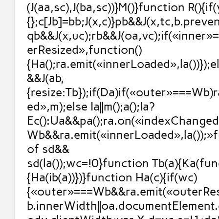
(J(aa,sc),J(ba,sc))}M()}function R(){if
{};c[Jb]=bb;J(x,c)}pb&&J(x,tc,b.prev
qb&&J(x,uc);rb&&J(oa,vc);if(«inner
erResized»,function()
{Ha();ra.emit(«innerLoaded»,la())});else
&&J(ab,
{resize:Tb});if(Da)if(«outer»===Wb)
ed»,m);else Ia||m();a();Ia?
Ec():Ua&&pa();ra.on(«indexChanged
Wb&&ra.emit(«innerLoaded»,la());»
of sd&&
sd(la());wc=!0}function Tb(a){Ka(fun
{Ha(ib(a))})}function Ha(c){if(wc)
{«outer»===Wb&&ra.emit(«outerResi
b.innerWidth||oa.documentElement.c