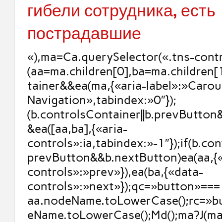
гибели сотрудника, есть
пострадавшие
«),ma=Ca.querySelector(«.tns-contr
(aa=ma.children[0],ba=ma.children[
tainer&&ea(ma,{«aria-label»:»Carou
Navigation»,tabindex:»0″});
(b.controlsContainer||b.prevButto
&ea([aa,ba],{«aria-
controls»:ia,tabindex:»-1″});if(b.con
prevButton&&b.nextButton)ea(aa,{
controls»:»prev»}),ea(ba,{«data-
controls»:»next»});qc=»button»===
aa.nodeName.toLowerCase();rc=»b
eName.toLowerCase();Md();ma?J(ma,