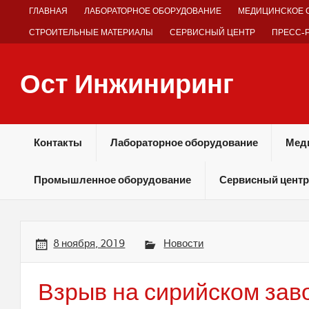
Skip
ГЛАВНАЯ
ЛАБОРАТОРНОЕ ОБОРУДОВАНИЕ
МЕДИЦИНСКОЕ 
to
content
СТРОИТЕЛЬНЫЕ МАТЕРИАЛЫ
СЕРВИСНЫЙ ЦЕНТР
ПРЕСС-
Ост Инжиниринг
Оборудование и технологии химических производств
Контакты
Лабораторное оборудование
Мед
Промышленное оборудование
Сервисный центр
8 ноября, 2019
Новости
Взрыв на сирийском зав