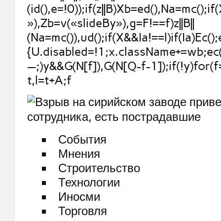
(id(),e=!0));if(z||B)Xb=ed(),Na=mc();if
»),Zb=v(«slideBy»),g=F!==f)z||B||
(Na=mc()),ud();if(X&&Ia!==l)if(Ia)Ec();
{U.disabled=!1;x.className+=wb;ec()
—;)y&&G(N[f]),G(N[Q-f-1]);if(!y)for(f
t,l=t+A;f
События
Мнения
Строительство
Технологии
Иносми
Торговля