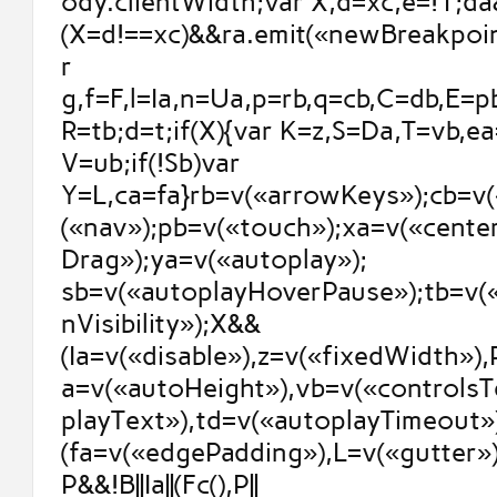
ody.clientWidth;var X,d=xc,e=!1;da
(X=d!==xc)&&ra.emit(«newBreakpoint
r
g,f=F,l=Ia,n=Ua,p=rb,q=cb,C=db,E=p
R=tb;d=t;if(X){var K=z,S=Da,T=vb,e
V=ub;if(!Sb)var
Y=L,ca=fa}rb=v(«arrowKeys»);cb=v(
(«nav»);pb=v(«touch»);xa=v(«cente
Drag»);ya=v(«autoplay»);
sb=v(«autoplayHoverPause»);tb=v(
nVisibility»);X&&
(Ia=v(«disable»),z=v(«fixedWidth»)
a=v(«autoHeight»),vb=v(«controlsT
playText»),td=v(«autoplayTimeout»)
(fa=v(«edgePadding»),L=v(«gutter»))
P&&!B||Ia||(Fc(),P||