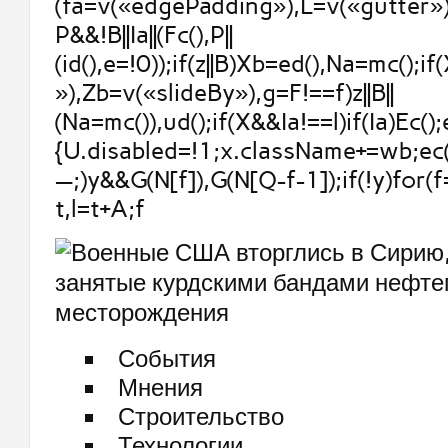
(fa=v(«edgePadding»),L=v(«gutter»))
P&&!B||Ia||(Fc(),P||
(id(),e=!0));if(z||B)Xb=ed(),Na=mc();if
»),Zb=v(«slideBy»),g=F!==f)z||B||
(Na=mc()),ud();if(X&&Ia!==l)if(Ia)Ec();
{U.disabled=!1;x.className+=wb;ec()
—;)y&&G(N[f]),G(N[Q-f-1]);if(!y)for(f
t,l=t+A;f
События
Мнения
Строительство
Технологии