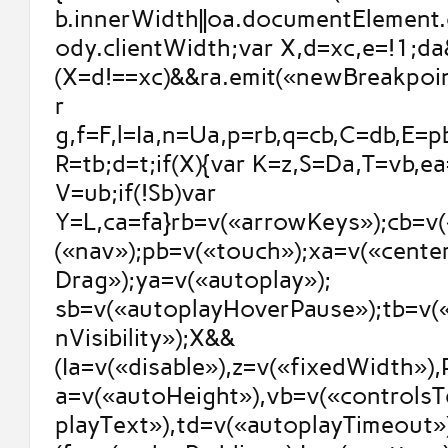
b.innerWidth||oa.documentElement.c
ody.clientWidth;var X,d=xc,e=!1;da
(X=d!==xc)&&ra.emit(«newBreakpoint
r
g,f=F,l=Ia,n=Ua,p=rb,q=cb,C=db,E=p
R=tb;d=t;if(X){var K=z,S=Da,T=vb,e
V=ub;if(!Sb)var
Y=L,ca=fa}rb=v(«arrowKeys»);cb=v(
(«nav»);pb=v(«touch»);xa=v(«cente
Drag»);ya=v(«autoplay»);
sb=v(«autoplayHoverPause»);tb=v(
nVisibility»);X&&
(Ia=v(«disable»),z=v(«fixedWidth»)
a=v(«autoHeight»),vb=v(«controlsT
playText»),td=v(«autoplayTimeout»)