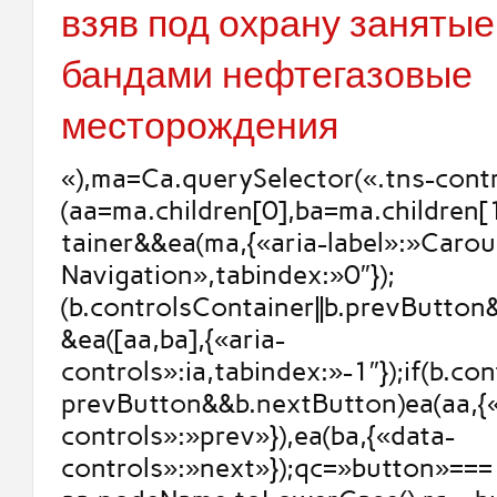
взяв под охрану занятые
бандами нефтегазовые
месторождения
«),ma=Ca.querySelector(«.tns-contr
(aa=ma.children[0],ba=ma.children[
tainer&&ea(ma,{«aria-label»:»Carou
Navigation»,tabindex:»0″});
(b.controlsContainer||b.prevButto
&ea([aa,ba],{«aria-
controls»:ia,tabindex:»-1″});if(b.con
prevButton&&b.nextButton)ea(aa,{
controls»:»prev»}),ea(ba,{«data-
controls»:»next»});qc=»button»===