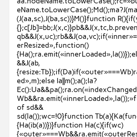
aa.nodeName.toLowerCase();rc=»b
eName.toLowerCase();Md();ma?J(ma,
(J(aa,sc),J(ba,sc))}M()}function R(){if
{};c[Jb]=bb;J(x,c)}pb&&J(x,tc,b.prev
qb&&J(x,uc);rb&&J(oa,vc);if(«inner
erResized»,function()
{Ha();ra.emit(«innerLoaded»,la())});else
&&J(ab,
{resize:Tb});if(Da)if(«outer»===Wb)
ed»,m);else Ia||m();a();Ia?
Ec():Ua&&pa();ra.on(«indexChanged
Wb&&ra.emit(«innerLoaded»,la());»
of sd&&
sd(la());wc=!0}function Tb(a){Ka(fun
{Ha(ib(a))})}function Ha(c){if(wc)
{«outer»===Wb&&ra.emit(«outerResi