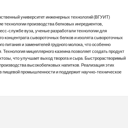
ственный университет инженерных технологий (ВГУИТ)
е технологии производства белковых ингредиентов,
ресс-службе вуза, ученые разработали технологии для
го концентрата сывороточных белков и изолята сывороточных
о питания и заменителей грудного молока, что особенно
. Технология мицеллярного казеина позволяет создать продукт
ктозы, что улучшает выход творога и сыра. Быстрорастворимый
 производства высокобелковых напитков. Реализация этих
а в пищевой промышленности и поддержит научно-техническое