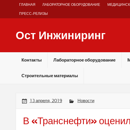
Skip
ГЛАВНАЯ
ЛАБОРАТОРНОЕ ОБОРУДОВАНИЕ
МЕДИЦИНСК
to
content
ПРЕСС-РЕЛИЗЫ
Ост Инжиниринг
Оборудование и технологии химических производств
Контакты
Лабораторное оборудование
М
Строительные материалы
13 апреля, 2019
Новости
В «Транснефти» оценил