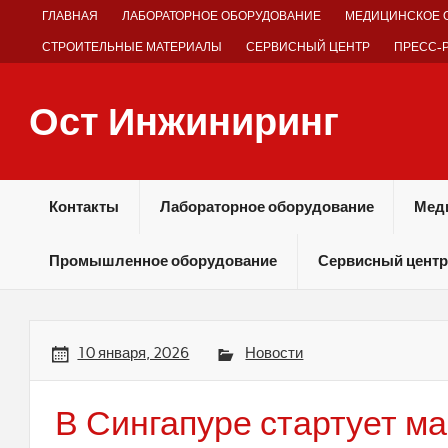
Skip
ГЛАВНАЯ
ЛАБОРАТОРНОЕ ОБОРУДОВАНИЕ
МЕДИЦИНСКОЕ 
to
content
СТРОИТЕЛЬНЫЕ МАТЕРИАЛЫ
СЕРВИСНЫЙ ЦЕНТР
ПРЕСС-
Ост Инжиниринг
Оборудование и технологии химических производств
Контакты
Лабораторное оборудование
Мед
Промышленное оборудование
Сервисный центр
10 января, 2026
Новости
В Сингапуре стартует м