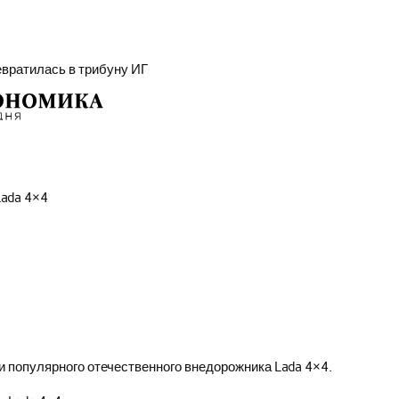
евратилась в трибуну ИГ
Lada 4×4
 популярного отечественного внедорожника Lada 4×4.