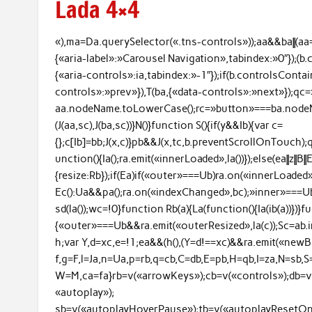
Lada 4×4
«),ma=Da.querySelector(«.tns-controls»));aa&&ba||(aa
{«aria-label»:»Carousel Navigation»,tabindex:»0″});(
{«aria-controls»:ia,tabindex:»-1″});if(b.controlsCont
controls»:»prev»}),T(ba,{«data-controls»:»next»});qc
aa.nodeName.toLowerCase();rc=»button»===ba.nodeN
(J(aa,sc),J(ba,sc))}N()}function S(){if(y&&Ib){var c=
{};c[Ib]=bb;J(x,c)}pb&&J(x,tc,b.preventScrollOnTouch)
unction(){Ia();ra.emit(«innerLoaded»,la())});else(ea||z||B||
{resize:Rb});if(Ea)if(«outer»===Ub)ra.on(«innerLoaded»,m
Ec():Ua&&pa();ra.on(«indexChanged»,bc);»inner»===U
sd(la());wc=!0}function Rb(a){La(function(){Ia(ib(a))})}fu
{«outer»===Ub&&ra.emit(«outerResized»,la(c));Sc=ab.
h;var Y,d=xc,e=!1;ea&&(h(),(Y=d!==xc)&&ra.emit(«newBr
f,g=F,l=Ja,n=Ua,p=rb,q=cb,C=db,E=pb,H=qb,I=za,N=sb,S=
W=M,ca=fa}rb=v(«arrowKeys»);cb=v(«controls»);db=v
«autoplay»);
sb=v(«autoplayHoverPause»);tb=v(«autoplayResetOnV