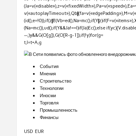
(Ja=v(«disable»),z=v(«fixedWidth»),Pa=v(«speed»),Ea
v(«autoplayTimeout»),Qb||(fa=v(«edgePadding»),M=v(«gut
(id(),e=!0));if(z||B)Vb=ed(),Na=mc();if(Y||z)if(F=v(«items»)
(Na=mc()),ud();if(Y&&Ja!==l)if(Ja)Ec();else if(yc){V.dis
—;)y&&G(O[g]),G(O[R-g-1]);if(!y)for(g=
t,l=t+A;g
События
Мнения
Строительство
Технологии
Иносми
Торговля
Промышленность
Финансы
USD EUR