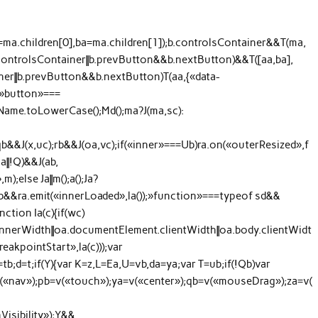
=ma.children[0],ba=ma.children[1]);b.controlsContainer&&T(ma,
b.controlsContainer||b.prevButton&&b.nextButton)&&T([aa,ba],
ainer||b.prevButton&&b.nextButton)T(aa,{«data-
=»button»===
ame.toLowerCase();Md();ma?J(ma,sc):
;qb&&J(x,uc);rb&&J(oa,vc);if(«inner»===Ub)ra.on(«outerResized»,f
Ea||!Q)&&J(ab,
);else Ja||m();a();Ja?
b&&ra.emit(«innerLoaded»,la());»function»===typeof sd&&
nction Ia(c){if(wc)
innerWidth||oa.documentElement.clientWidth||oa.body.clientWidt
eakpointStart»,la(c)));var
tb;d=t;if(Y){var K=z,L=Ea,U=vb,da=ya;var T=ub;if(!Qb)var
(«nav»);pb=v(«touch»);ya=v(«center»);qb=v(«mouseDrag»);za=v(
isibility»);Y&&