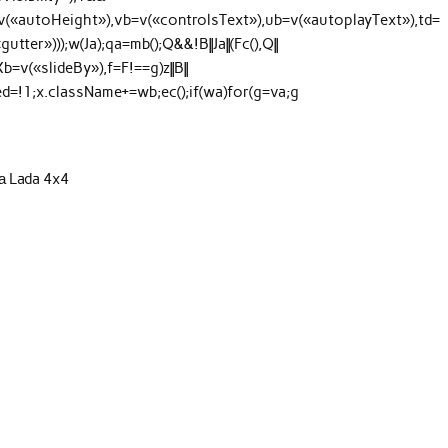
=v(«autoHeight»),vb=v(«controlsText»),ub=v(«autoplayText»),td=
ter»)));w(Ja);qa=mb();Q&&!B||Ja||(Fc(),Q||
,Xb=v(«slideBy»),f=F!==g)z||B||
abled=!1;x.className+=wb;ec();if(wa)for(g=va;g