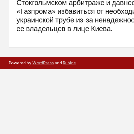
Стокгольмском арбитраже и давне
«Газпрома» избавиться от необход
украинской трубе из-за ненадежнос
ее владельцев в лице Киева.
Powered by
WordPress
and
Rubine
.