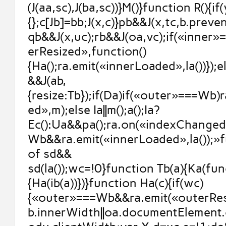
(J(aa,sc),J(ba,sc))}M()}function R(){if
{};c[Jb]=bb;J(x,c)}pb&&J(x,tc,b.prev
qb&&J(x,uc);rb&&J(oa,vc);if(«inner
erResized»,function()
{Ha();ra.emit(«innerLoaded»,la())});else
&&J(ab,
{resize:Tb});if(Da)if(«outer»===Wb)
ed»,m);else Ia||m();a();Ia?
Ec():Ua&&pa();ra.on(«indexChanged
Wb&&ra.emit(«innerLoaded»,la());»
of sd&&
sd(la());wc=!0}function Tb(a){Ka(fun
{Ha(ib(a))})}function Ha(c){if(wc)
{«outer»===Wb&&ra.emit(«outerResi
b.innerWidth||oa.documentElement.c