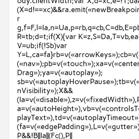
ody.clientWidth;var X,d=xc,e=!1;da
(X=d!==xc)&&ra.emit(«newBreakpoint
r
g,f=F,l=Ia,n=Ua,p=rb,q=cb,C=db,E=p
R=tb;d=t;if(X){var K=z,S=Da,T=vb,e
V=ub;if(!Sb)var
Y=L,ca=fa}rb=v(«arrowKeys»);cb=v(
(«nav»);pb=v(«touch»);xa=v(«cente
Drag»);ya=v(«autoplay»);
sb=v(«autoplayHoverPause»);tb=v(
nVisibility»);X&&
(Ia=v(«disable»),z=v(«fixedWidth»)
a=v(«autoHeight»),vb=v(«controlsT
playText»),td=v(«autoplayTimeout»)
(fa=v(«edgePadding»),L=v(«gutter»))
P&&!B||Ia||(Fc(),P||