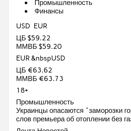
Промышленность
Финансы
USD EUR
ЦБ $59.22
ММВБ $59.20
EUR &nbspUSD
ЦБ €63.62
ММВБ €63.73
18+
Промышленность
Украинцы опасаются "заморозки го
слов премьера об отоплении без га
Лента Новостей