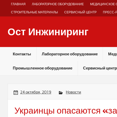
Skip
ГЛАВНАЯ
ЛАБОРАТОРНОЕ ОБОРУДОВАНИЕ
МЕДИЦИНСКОЕ 
to
content
СТРОИТЕЛЬНЫЕ МАТЕРИАЛЫ
СЕРВИСНЫЙ ЦЕНТР
ПРЕСС-
Ост Инжиниринг
Оборудование и технологии химических производств
Контакты
Лабораторное оборудование
Мед
Промышленное оборудование
Сервисный центр
24 октября, 2019
Новости
Украинцы опасаются «з