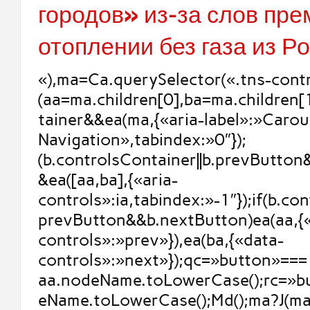
городов» из-за слов пре
отоплении без газа из Р
«),ma=Ca.querySelector(«.tns-contr
(aa=ma.children[0],ba=ma.children[
tainer&&ea(ma,{«aria-label»:»Carou
Navigation»,tabindex:»0″});
(b.controlsContainer||b.prevButto
&ea([aa,ba],{«aria-
controls»:ia,tabindex:»-1″});if(b.con
prevButton&&b.nextButton)ea(aa,{
controls»:»prev»}),ea(ba,{«data-
controls»:»next»});qc=»button»===
aa.nodeName.toLowerCase();rc=»b
eName.toLowerCase();Md();ma?J(ma,