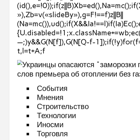
(id(),e=!0));if(z||B)Xb=ed(),Na=mc();if
»),Zb=v(«slideBy»),g=F!==f)z||B||
(Na=mc()),ud();if(X&&Ia!==l)if(Ia)Ec();
{U.disabled=!1;x.className+=wb;ec()
—;)y&&G(N[f]),G(N[Q-f-1]);if(!y)for(f
t,l=t+A;f
События
Мнения
Строительство
Технологии
Иносми
Торговля