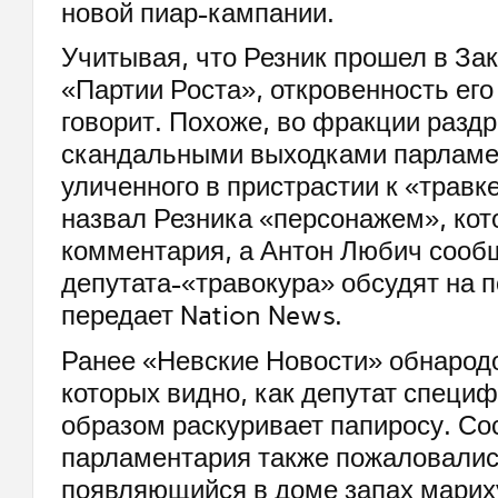
новой пиар-кампании.
Учитывая, что Резник прошел в Зак
«Партии Роста», откровенность его
говорит. Похоже, во фракции разд
скандальными выходками парламе
уличенного в пристрастии к «травке
назвал Резника «персонажем», кот
комментария, а Антон Любич сооб
депутата-«травокура» обсудят на п
передает Nation News.
Ранее «Невские Новости» обнарод
которых видно, как депутат специ
образом раскуривает папиросу. Со
парламентария также пожаловалис
появляющийся в доме запах марих