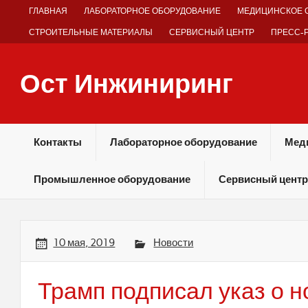
Skip
ГЛАВНАЯ
ЛАБОРАТОРНОЕ ОБОРУДОВАНИЕ
МЕДИЦИНСКОЕ 
to
content
СТРОИТЕЛЬНЫЕ МАТЕРИАЛЫ
СЕРВИСНЫЙ ЦЕНТР
ПРЕСС-
Ост Инжиниринг
Оборудование и технологии химических производств
Контакты
Лабораторное оборудование
Мед
Промышленное оборудование
Сервисный центр
10 мая, 2019
Новости
Трамп подписал указ о 