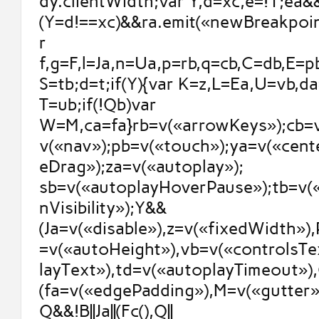
dy.clientWidth;var Y,d=xc,e=!1;ea&&
(Y=d!==xc)&&ra.emit(«newBreakpoint
r
f,g=F,l=Ja,n=Ua,p=rb,q=cb,C=db,E=p
S=tb;d=t;if(Y){var K=z,L=Ea,U=vb,d
T=ub;if(!Qb)var
W=M,ca=fa}rb=v(«arrowKeys»);cb=v
v(«nav»);pb=v(«touch»);ya=v(«cent
eDrag»);za=v(«autoplay»);
sb=v(«autoplayHoverPause»);tb=v(
nVisibility»);Y&&
(Ja=v(«disable»),z=v(«fixedWidth»)
=v(«autoHeight»),vb=v(«controlsTe
layText»),td=v(«autoplayTimeout»),
(fa=v(«edgePadding»),M=v(«gutter»)
Q&&!B||Ja||(Fc(),Q||