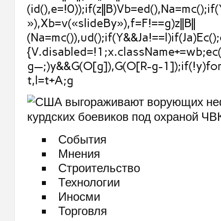
(id(),e=!0));if(z||B)Vb=ed(),Na=mc();if
»),Xb=v(«slideBy»),f=F!==g)z||B||
(Na=mc()),ud();if(Y&&Ja!==l)if(Ja)Ec();
{V.disabled=!1;x.className+=wb;ec()
g—;)y&&G(O[g]),G(O[R-g-1]);if(!y)fo
t,l=t+A;g
События
Мнения
Строительство
Технологии
Иносми
Торговля