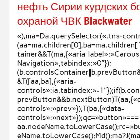
нефть Сирии курдских б
охраной ЧВК Blackwater
«),ma=Da.querySelector(«.tns-contr
(aa=ma.children[0],ba=ma.children[
tainer&&T(ma,{«aria-label»:»Carous
Navigation»,tabindex:»0″});
(b.controlsContainer||b.prevButto
&T([aa,ba],{«aria-
controls»:ia,tabindex:»-1″});if(b.con
prevButton&&b.nextButton)T(aa,{«
controls»:»prev»}),T(ba,{«data-
controls»:»next»});qc=»button»===
aa.nodeName.toLowerCase();rc=»b
eName.toLowerCase();Md();ma?J(ma,