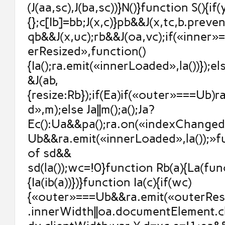
(J(aa,sc),J(ba,sc))}N()}function S(){if
{};c[Ib]=bb;J(x,c)}pb&&J(x,tc,b.prev
qb&&J(x,uc);rb&&J(oa,vc);if(«inner
erResized»,function()
{Ia();ra.emit(«innerLoaded»,la())});else
&J(ab,
{resize:Rb});if(Ea)if(«outer»===Ub)
d»,m);else Ja||m();a();Ja?
Ec():Ua&&pa();ra.on(«indexChanged
Ub&&ra.emit(«innerLoaded»,la());»
of sd&&
sd(la());wc=!0}function Rb(a){La(fun
{Ia(ib(a))})}function Ia(c){if(wc)
{«outer»===Ub&&ra.emit(«outerResi
.innerWidth||oa.documentElement.cl