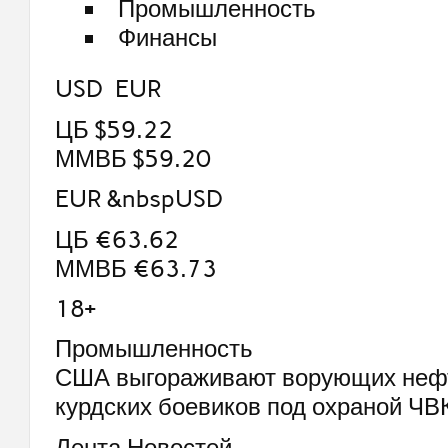
Промышленность
Финансы
USD EUR
ЦБ $59.22
ММВБ $59.20
EUR &nbspUSD
ЦБ €63.62
ММВБ €63.73
18+
Промышленность
США выгораживают ворующих неф
курдских боевиков под охраной ЧВ
Лента Новостей