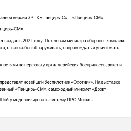
ованной версии ЗРПК «Панцирь-С» — «Панцирь-СМ».
 создан в 2021 году. По словам министра обороны, комплекс
ого, он способен обнаруживать, сопровождать и уничтожать
остями по перехвату артиллерийских боеприпасов, ракет и
 представят новейший беспилотник «Охотник». На выставке
ованный «Панцирь-СМ», самоходный миномет «Дрок».
е Шойгу модернизировать систему ПРО Москвы.