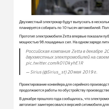
Двухместный электрокар будут выпускать в нескольк
планируется собирать по 10 тысяч автомобилей. Пол
Прототип электромобиля Zetta впервые показали пуб
мощностью 98 лошадиных сил. На одном заряде лити
Российская компания Zetta в декабре 
двухместных электромобилей на своем
pic.twitter.com/k01DkyhE1R
— Sirius (@Sirius_st) 20 мая 2019 г.
Проектирование конвейера для серийного производст
продолжаются работы по обустройству производствен
В декабре прошлого года сообщалось, что электромо
автогигант заинтересовался версией ситимобиля дл