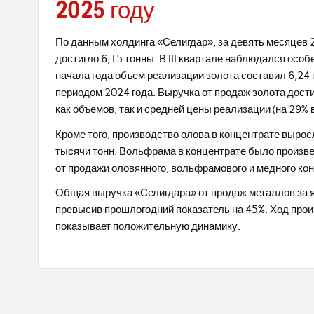
2025 году
По данным холдинга «Селигдар», за девять месяцев 2
достигло 6,15 тонны. В III квартале наблюдался особ
начала года объем реализации золота составил 6,24
периодом 2024 года. Выручка от продаж золота дост
как объемов, так и средней цены реализации (на 29% в
Кроме того, производство олова в концентрате выросл
тысячи тонн. Вольфрама в концентрате было произвед
от продажи оловянного, вольфрамового и медного ко
Общая выручка «Селигдара» от продаж металлов за я
превысив прошлогодний показатель на 45%. Ход прои
показывает положительную динамику.