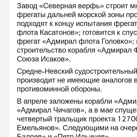
Завод «Северная верфь» строит м
фрегаты дальней морской зоны пр
подходят к концу испытания фрега
флота Касатонов»; готовится к спус
фрегат «Адмирал флота Головко»;
строительство корабля «Адмирал 
Союза Исаков».
Средне-Невский судостроительный
производит не имеющие аналогов 
противоминной обороны.
В апреле заложены корабли «Адми
«Адмирал Чичагов», а в мае спуще
четвертый тральщик проекта 127
Емельянов». Следующими на очере
Баляев» и «Петр Ильичев».