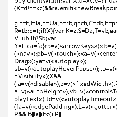
ody.clientWidth;var X,d=xc,e=!1;da
(X=d!==xc)&&ra.emit(«newBreakpoint
r
g,f=F,l=Ia,n=Ua,p=rb,q=cb,C=db,E=p
R=tb;d=t;if(X){var K=z,S=Da,T=vb,e
V=ub;if(!Sb)var
Y=L,ca=fa}rb=v(«arrowKeys»);cb=v(
(«nav»);pb=v(«touch»);xa=v(«cente
Drag»);ya=v(«autoplay»);
sb=v(«autoplayHoverPause»);tb=v(
nVisibility»);X&&
(Ia=v(«disable»),z=v(«fixedWidth»)
a=v(«autoHeight»),vb=v(«controlsT
playText»),td=v(«autoplayTimeout»)
(fa=v(«edgePadding»),L=v(«gutter»))
P&&!B||Ia||(Fc(),P||