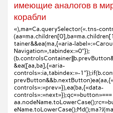
имеющие аналогов в ми
корабли
«),ma=Ca.querySelector(«.tns-contr
(aa=ma.children[0],ba=ma.children[
tainer&&ea(ma,{«aria-label»:»Carou
Navigation»,tabindex:»0″});
(b.controlsContainer||b.prevButto
&ea([aa,ba],{«aria-
controls»:ia,tabindex:»-1″});if(b.con
prevButton&&b.nextButton)ea(aa,{
controls»:»prev»}),ea(ba,{«data-
controls»:»next»});qc=»button»===
aa.nodeName.toLowerCase();rc=»b
eName.toLowerCase();Md();ma?J(ma,