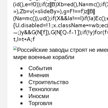
(id(),e=!0));if(z||B)Xb=ed(),Na=mc();if
»),Zb=v(«slideBy»),g=F!==f)z||B||
(Na=mc()),ud();if(X&&Ia!==l)if(Ia)Ec();
{U.disabled=!1;x.className+=wb;ec()
—;)y&&G(N[f]),G(N[Q-f-1]);if(!y)for(f
t,l=t+A;f
События
Мнения
Строительство
Технологии
Иносми
Торговля