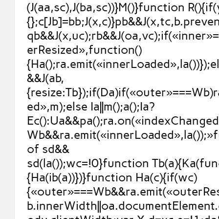
(J(aa,sc),J(ba,sc))}M()}function R(){if
{};c[Jb]=bb;J(x,c)}pb&&J(x,tc,b.prev
qb&&J(x,uc);rb&&J(oa,vc);if(«inner
erResized»,function()
{Ha();ra.emit(«innerLoaded»,la())});else
&&J(ab,
{resize:Tb});if(Da)if(«outer»===Wb)
ed»,m);else Ia||m();a();Ia?
Ec():Ua&&pa();ra.on(«indexChanged
Wb&&ra.emit(«innerLoaded»,la());»
of sd&&
sd(la());wc=!0}function Tb(a){Ka(fun
{Ha(ib(a))})}function Ha(c){if(wc)
{«outer»===Wb&&ra.emit(«outerResi
b.innerWidth||oa.documentElement.c