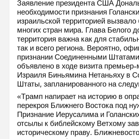
Заявление президента США Донал
необходимости признания Голански
израильской территорией вызвало
многих стран мира. Глава Белого д
территория важна как для стабиль
так и всего региона. Вероятно, оф
признании Соединенными Штатами 
объявлено в ходе визита премьер-
Израиля Биньямина Нетаньяху в 
Штаты, запланированного на след
«Трамп напирает на историю в опр
перекроя Ближнего Востока под н
Признание Иерусалима и Голанских
отсылы к библейскому Ветхому заве
историческому праву. Ближневост