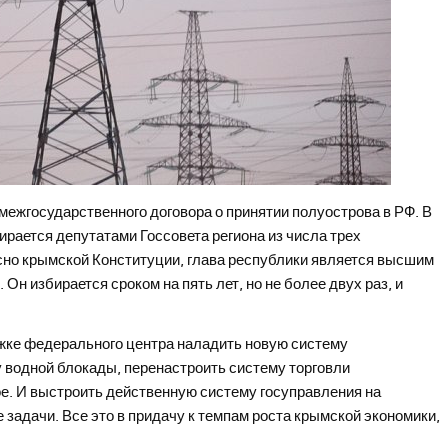
межгосударственного договора о принятии полуострова в РФ. В
ирается депутатами Госсовета региона из числа трех
сно крымской Конституции, глава республики является высшим
н избирается сроком на пять лет, но не более двух раз, и
жке федерального центра наладить новую систему
у водной блокады, перенастроить систему торговли
ое. И выстроить действенную систему госуправления на
задачи. Все это в придачу к темпам роста крымской экономики,