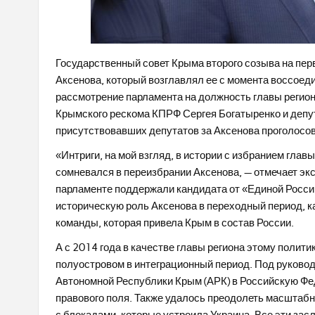
Государственный совет Крыма второго созыва на пер
Аксенова, который возглавлял ее с момента воссоед
рассмотрение парламента на должность главы регион
Крымского рескома КПРФ Сергея Богатыренко и депу
присутствовавших депутатов за Аксенова проголосов
«Интриги, на мой взгляд, в истории с избранием глав
сомневался в переизбрании Аксенова, — отмечает эк
парламенте поддержали кандидата от «Единой России
историческую роль Аксенова в переходный период, ка
команды, которая привела Крым в состав России.
А с 2014 года в качестве главы региона этому полит
полуостровом в интеграционный период. Под руково
Автономной Республики Крым (АРК) в Российскую Фед
правового поля. Также удалось преодолеть масштабн