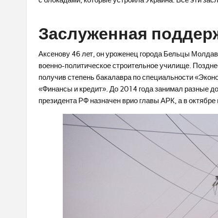
с блокадами, которые устроила Украина. Все эти зас
Заслуженная поддер
Аксенову 46 лет, он уроженец города Бельцы Молда
военно-политическое строительное училище. Позднее
получив степень бакалавра по специальности «Эконо
«Финансы и кредит». До 2014 года занимал разные д
президента РФ назначен врио главы АРК, а в октябре 