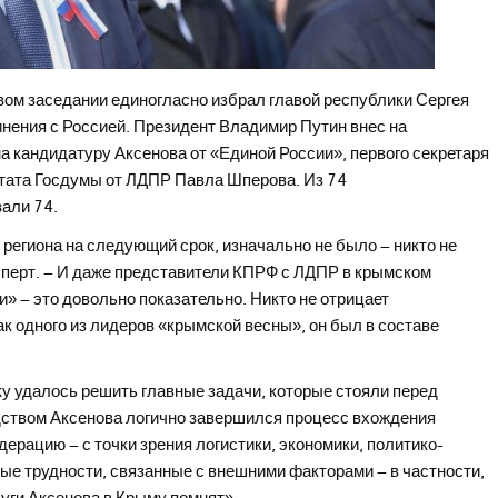
вом заседании единогласно избрал главой республики Сергея
инения с Россией. Президент Владимир Путин внес на
а кандидатуру Аксенова от «Единой России», первого секретаря
тата Госдумы от ЛДПР Павла Шперова. Из 74
али 74.
ы региона на следующий срок, изначально не было – никто не
сперт. – И даже представители КПРФ с ЛДПР в крымском
» – это довольно показательно. Никто не отрицает
к одного из лидеров «крымской весны», он был в составе
ику удалось решить главные задачи, которые стояли перед
дством Аксенова логично завершился процесс вхождения
ерацию – с точки зрения логистики, экономики, политико-
ые трудности, связанные с внешними факторами – в частности,