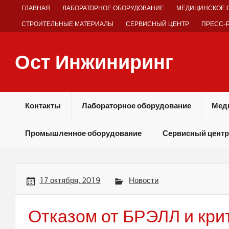
Skip
ГЛАВНАЯ
ЛАБОРАТОРНОЕ ОБОРУДОВАНИЕ
МЕДИЦИНСКОЕ 
to
content
СТРОИТЕЛЬНЫЕ МАТЕРИАЛЫ
СЕРВИСНЫЙ ЦЕНТР
ПРЕСС-
Ост Инжиниринг
Оборудование и технологии химических производств
Контакты
Лабораторное оборудование
Мед
Промышленное оборудование
Сервисный центр
17 октября, 2019
Новости
Отказом от БРЭЛЛ и кри