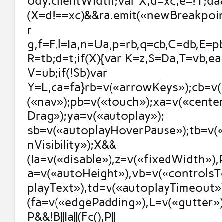
ody.clientWidth;var X,d=xc,e=!1;da
(X=d!==xc)&&ra.emit(«newBreakpoint
r
g,f=F,l=Ia,n=Ua,p=rb,q=cb,C=db,E=p
R=tb;d=t;if(X){var K=z,S=Da,T=vb,e
V=ub;if(!Sb)var
Y=L,ca=fa}rb=v(«arrowKeys»);cb=v(
(«nav»);pb=v(«touch»);xa=v(«cente
Drag»);ya=v(«autoplay»);
sb=v(«autoplayHoverPause»);tb=v(
nVisibility»);X&&
(Ia=v(«disable»),z=v(«fixedWidth»)
a=v(«autoHeight»),vb=v(«controlsT
playText»),td=v(«autoplayTimeout»)
(fa=v(«edgePadding»),L=v(«gutter»))
P&&!B||Ia||(Fc(),P||