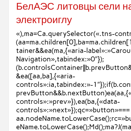
БелАЭС литовцы сели н
электроиглу
«),ma=Ca.querySelector(«.tns-contr
(aa=ma.children[0],ba=ma.children[
tainer&&ea(ma,{«aria-label»:»Carou
Navigation»,tabindex:»0″});
(b.controlsContainer||b.prevButto
&ea([aa,ba],{«aria-
controls»:ia,tabindex:»-1″});if(b.con
prevButton&&b.nextButton)ea(aa,{
controls»:»prev»}),ea(ba,{«data-
controls»:»next»});qc=»button»===
aa.nodeName.toLowerCase();rc=»b
eName.toLowerCase();Md();ma?J(ma,