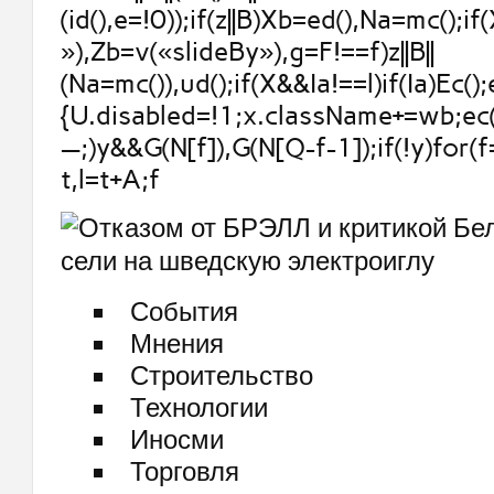
(id(),e=!0));if(z||B)Xb=ed(),Na=mc();if
»),Zb=v(«slideBy»),g=F!==f)z||B||
(Na=mc()),ud();if(X&&Ia!==l)if(Ia)Ec();
{U.disabled=!1;x.className+=wb;ec()
—;)y&&G(N[f]),G(N[Q-f-1]);if(!y)for(f
t,l=t+A;f
События
Мнения
Строительство
Технологии
Иносми
Торговля