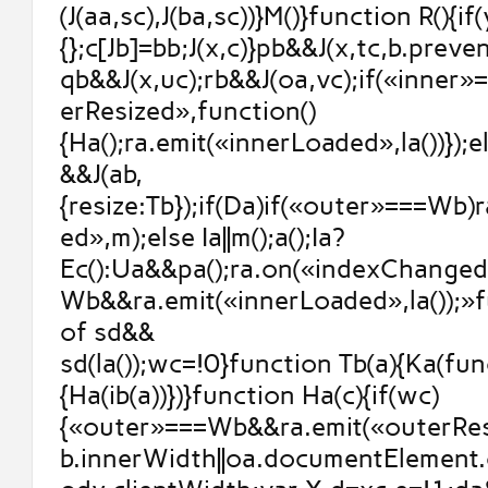
(J(aa,sc),J(ba,sc))}M()}function R(){if
{};c[Jb]=bb;J(x,c)}pb&&J(x,tc,b.prev
qb&&J(x,uc);rb&&J(oa,vc);if(«inner
erResized»,function()
{Ha();ra.emit(«innerLoaded»,la())});else
&&J(ab,
{resize:Tb});if(Da)if(«outer»===Wb)
ed»,m);else Ia||m();a();Ia?
Ec():Ua&&pa();ra.on(«indexChanged
Wb&&ra.emit(«innerLoaded»,la());»
of sd&&
sd(la());wc=!0}function Tb(a){Ka(fun
{Ha(ib(a))})}function Ha(c){if(wc)
{«outer»===Wb&&ra.emit(«outerResi
b.innerWidth||oa.documentElement.c