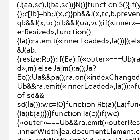
(J(aa,sc),J(ba,sc))}N()}function S(){if
{};c[Ib]=bb;J(x,c)}pb&&J(x,tc,b.prev
qb&&J(x,uc);rb&&J(oa,vc);if(«inner
erResized»,function()
{Ia();ra.emit(«innerLoaded»,la())});else
&J(ab,
{resize:Rb});if(Ea)if(«outer»===Ub)
d»,m);else Ja||m();a();Ja?
Ec():Ua&&pa();ra.on(«indexChanged
Ub&&ra.emit(«innerLoaded»,la());»
of sd&&
sd(la());wc=!0}function Rb(a){La(fun
{Ia(ib(a))})}function Ia(c){if(wc)
{«outer»===Ub&&ra.emit(«outerResi
.innerWidth||oa.documentElement.cl