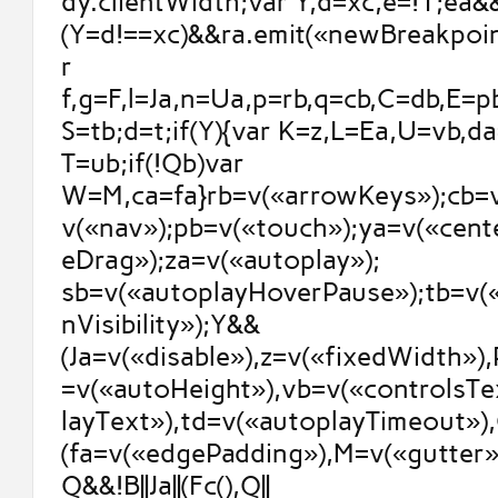
dy.clientWidth;var Y,d=xc,e=!1;ea&&
(Y=d!==xc)&&ra.emit(«newBreakpoint
r
f,g=F,l=Ja,n=Ua,p=rb,q=cb,C=db,E=p
S=tb;d=t;if(Y){var K=z,L=Ea,U=vb,d
T=ub;if(!Qb)var
W=M,ca=fa}rb=v(«arrowKeys»);cb=v
v(«nav»);pb=v(«touch»);ya=v(«cent
eDrag»);za=v(«autoplay»);
sb=v(«autoplayHoverPause»);tb=v(
nVisibility»);Y&&
(Ja=v(«disable»),z=v(«fixedWidth»)
=v(«autoHeight»),vb=v(«controlsTe
layText»),td=v(«autoplayTimeout»),
(fa=v(«edgePadding»),M=v(«gutter»)
Q&&!B||Ja||(Fc(),Q||