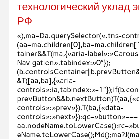
технологический уклад 
РФ
«),ma=Da.querySelector(«.tns-contr
(aa=ma.children[0],ba=ma.children[
tainer&&T(ma,{«aria-label»:»Carous
Navigation»,tabindex:»0″});
(b.controlsContainer||b.prevButto
&T([aa,ba],{«aria-
controls»:ia,tabindex:»-1″});if(b.con
prevButton&&b.nextButton)T(aa,{«
controls»:»prev»}),T(ba,{«data-
controls»:»next»});qc=»button»===
aa.nodeName.toLowerCase();rc=»b
eName.toLowerCase();Md();ma?J(ma,