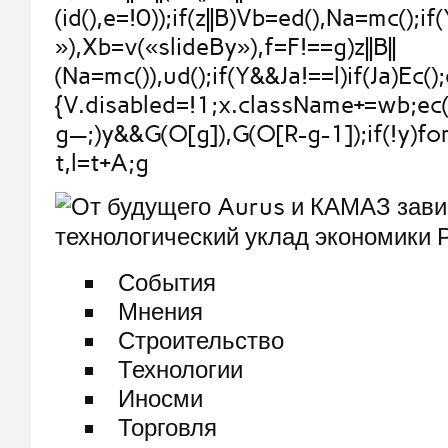
(id(),e=!0));if(z||B)Vb=ed(),Na=mc();if
»),Xb=v(«slideBy»),f=F!==g)z||B||
(Na=mc()),ud();if(Y&&Ja!==l)if(Ja)Ec();
{V.disabled=!1;x.className+=wb;ec()
g—;)y&&G(O[g]),G(O[R-g-1]);if(!y)fo
t,l=t+A;g
События
Мнения
Строительство
Технологии
Иносми
Торговля