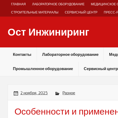
Skip
ГЛАВНАЯ
ЛАБОРАТОРНОЕ ОБОРУДОВАНИЕ
МЕДИЦИНСКОЕ 
to
content
СТРОИТЕЛЬНЫЕ МАТЕРИАЛЫ
СЕРВИСНЫЙ ЦЕНТР
ПРЕСС-
Ост Инжиниринг
Оборудование и технологии химических производств
Контакты
Лабораторное оборудование
Мед
Промышленное оборудование
Сервисный центр
2 ноября, 2025
Разное
Особенности и примене