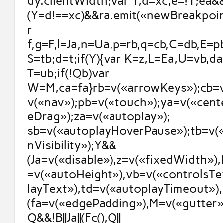
dy.clientWidth;var Y,d=xc,e=!1;ea&&
(Y=d!==xc)&&ra.emit(«newBreakpoint
r
f,g=F,l=Ja,n=Ua,p=rb,q=cb,C=db,E=p
S=tb;d=t;if(Y){var K=z,L=Ea,U=vb,d
T=ub;if(!Qb)var
W=M,ca=fa}rb=v(«arrowKeys»);cb=v
v(«nav»);pb=v(«touch»);ya=v(«cent
eDrag»);za=v(«autoplay»);
sb=v(«autoplayHoverPause»);tb=v(
nVisibility»);Y&&
(Ja=v(«disable»),z=v(«fixedWidth»)
=v(«autoHeight»),vb=v(«controlsTe
layText»),td=v(«autoplayTimeout»),
(fa=v(«edgePadding»),M=v(«gutter»)
Q&&!B||Ja||(Fc(),Q||