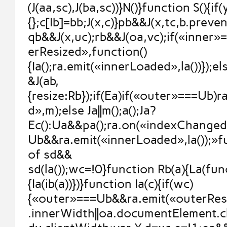
(J(aa,sc),J(ba,sc))}N()}function S(){if
{};c[Ib]=bb;J(x,c)}pb&&J(x,tc,b.prev
qb&&J(x,uc);rb&&J(oa,vc);if(«inner
erResized»,function()
{Ia();ra.emit(«innerLoaded»,la())});else
&J(ab,
{resize:Rb});if(Ea)if(«outer»===Ub)
d»,m);else Ja||m();a();Ja?
Ec():Ua&&pa();ra.on(«indexChanged
Ub&&ra.emit(«innerLoaded»,la());»
of sd&&
sd(la());wc=!0}function Rb(a){La(fun
{Ia(ib(a))})}function Ia(c){if(wc)
{«outer»===Ub&&ra.emit(«outerResi
.innerWidth||oa.documentElement.cl