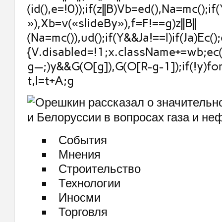
(id(),e=!0));if(z||B)Vb=ed(),Na=mc();if
»),Xb=v(«slideBy»),f=F!==g)z||B||
(Na=mc()),ud();if(Y&&Ja!==l)if(Ja)Ec();
{V.disabled=!1;x.className+=wb;ec()
g—;)y&&G(O[g]),G(O[R-g-1]);if(!y)fo
t,l=t+A;g
События
Мнения
Строительство
Технологии
Иносми
Торговля