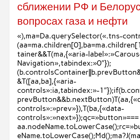
сближении РФ и Белорус
вопросах газа и нефти
«),ma=Da.querySelector(«.tns-contr
(aa=ma.children[0],ba=ma.children[
tainer&&T(ma,{«aria-label»:»Carous
Navigation»,tabindex:»0″});
(b.controlsContainer||b.prevButto
&T([aa,ba],{«aria-
controls»:ia,tabindex:»-1″});if(b.con
prevButton&&b.nextButton)T(aa,{«
controls»:»prev»}),T(ba,{«data-
controls»:»next»});qc=»button»===
aa.nodeName.toLowerCase();rc=»b
eName.toLowerCase();Md();ma?J(ma,