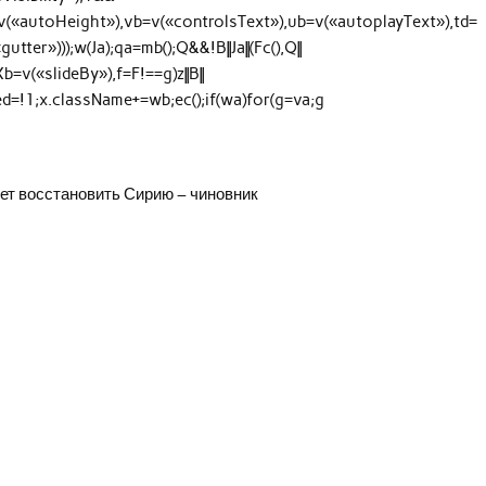
=v(«autoHeight»),vb=v(«controlsText»),ub=v(«autoplayText»),td=
ter»)));w(Ja);qa=mb();Q&&!B||Ja||(Fc(),Q||
,Xb=v(«slideBy»),f=F!==g)z||B||
abled=!1;x.className+=wb;ec();if(wa)for(g=va;g