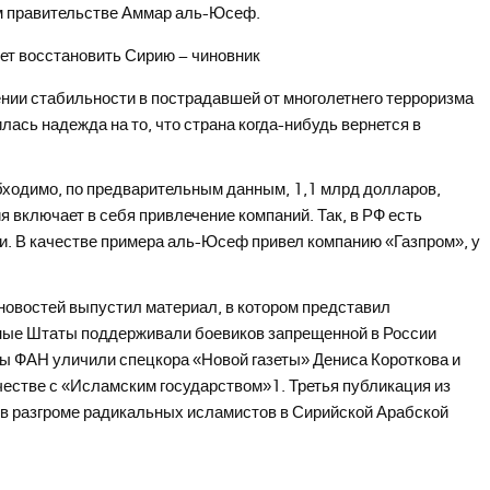
ом правительстве Аммар аль-Юсеф.
нии стабильности в пострадавшей от многолетнего терроризма
ась надежда на то, что страна когда-нибудь вернется в
бходимо, по предварительным данным, 1,1 млрд долларов,
 включает в себя привлечение компаний. Так, в РФ есть
и. В качестве примера аль-Юсеф привел компанию «Газпром», у
новостей выпустил материал, в котором представил
ные Штаты поддерживали боевиков запрещенной в России
ы ФАН уличили спецкора «Новой газеты» Дениса Короткова и
честве с «Исламским государством»1. Третья публикация из
 в разгроме радикальных исламистов в Сирийской Арабской