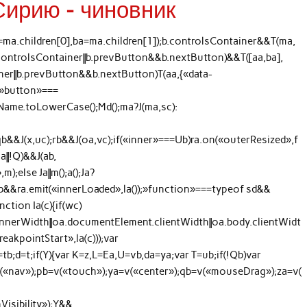
Сирию – чиновник
=ma.children[0],ba=ma.children[1]);b.controlsContainer&&T(ma,
b.controlsContainer||b.prevButton&&b.nextButton)&&T([aa,ba],
ainer||b.prevButton&&b.nextButton)T(aa,{«data-
=»button»===
ame.toLowerCase();Md();ma?J(ma,sc):
;qb&&J(x,uc);rb&&J(oa,vc);if(«inner»===Ub)ra.on(«outerResized»,f
Ea||!Q)&&J(ab,
);else Ja||m();a();Ja?
b&&ra.emit(«innerLoaded»,la());»function»===typeof sd&&
nction Ia(c){if(wc)
innerWidth||oa.documentElement.clientWidth||oa.body.clientWidt
eakpointStart»,la(c)));var
tb;d=t;if(Y){var K=z,L=Ea,U=vb,da=ya;var T=ub;if(!Qb)var
(«nav»);pb=v(«touch»);ya=v(«center»);qb=v(«mouseDrag»);za=v(
isibility»);Y&&