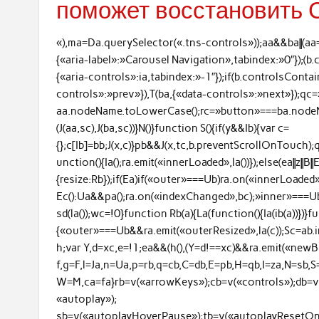
поможет восстановить 
«),ma=Da.querySelector(«.tns-controls»));aa&&ba||(aa
{«aria-label»:»Carousel Navigation»,tabindex:»0″});(
{«aria-controls»:ia,tabindex:»-1″});if(b.controlsCont
controls»:»prev»}),T(ba,{«data-controls»:»next»});qc
aa.nodeName.toLowerCase();rc=»button»===ba.nodeN
(J(aa,sc),J(ba,sc))}N()}function S(){if(y&&Ib){var c=
{};c[Ib]=bb;J(x,c)}pb&&J(x,tc,b.preventScrollOnTouch)
unction(){Ia();ra.emit(«innerLoaded»,la())});else(ea||z||B||
{resize:Rb});if(Ea)if(«outer»===Ub)ra.on(«innerLoaded»,m
Ec():Ua&&pa();ra.on(«indexChanged»,bc);»inner»===U
sd(la());wc=!0}function Rb(a){La(function(){Ia(ib(a))})}fu
{«outer»===Ub&&ra.emit(«outerResized»,la(c));Sc=ab.
h;var Y,d=xc,e=!1;ea&&(h(),(Y=d!==xc)&&ra.emit(«newBr
f,g=F,l=Ja,n=Ua,p=rb,q=cb,C=db,E=pb,H=qb,I=za,N=sb,S=
W=M,ca=fa}rb=v(«arrowKeys»);cb=v(«controls»);db=v
«autoplay»);
sb=v(«autoplayHoverPause»);tb=v(«autoplayResetOnV