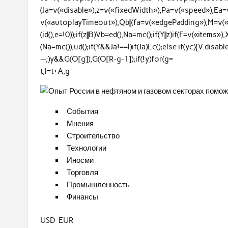
(Ja=v(«disable»),z=v(«fixedWidth»),Pa=v(«speed»),Ea
v(«autoplayTimeout»),Qb||(fa=v(«edgePadding»),M=v(«gut
(id(),e=!0));if(z||B)Vb=ed(),Na=mc();if(Y||z)if(F=v(«items»)
(Na=mc()),ud();if(Y&&Ja!==l)if(Ja)Ec();else if(yc){V.dis
—;)y&&G(O[g]),G(O[R-g-1]);if(!y)for(g=
t,l=t+A;g
События
Мнения
Строительство
Технологии
Иносми
Торговля
Промышленность
Финансы
USD EUR