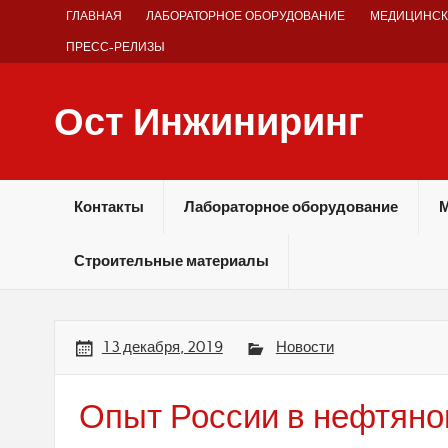
Skip
ГЛАВНАЯ
ЛАБОРАТОРНОЕ ОБОРУДОВАНИЕ
МЕДИЦИНСК
to
content
ПРЕСС-РЕЛИЗЫ
Ост Инжиниринг
Оборудование и технологии химических производств
Контакты
Лабораторное оборудование
М
Строительные материалы
13 декабря, 2019
Новости
Опыт России в нефтяном