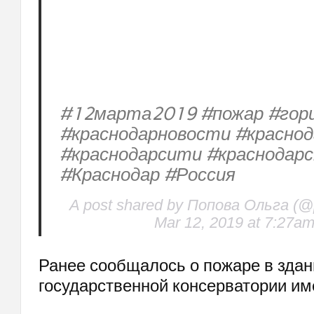
#12марта2019 #пожар #гор
#краснодарновости #краснод
#краснодарсити #краснодарс
#Краснодар #Россия
A post shared by Попова Ольга (@
Mar 12, 2019 at 7:27a
Ранее сообщалось о пожаре в зда
государственной консерватории им