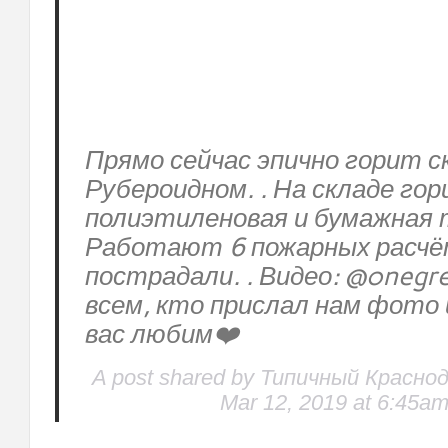
Прямо сейчас эпично горит с
Рубероидном. . На складе го
полиэтиленовая и бумажная 
Работают 6 пожарных расчёт
пострадали. . Видео: @onegre
всем, кто прислал нам фото 
вас любим❤️
A post shared by Типичный Краснод
Mar 12, 2019 at 6:45a