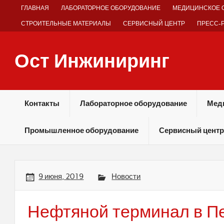
Skip
ГЛАВНАЯ
ЛАБОРАТОРНОЕ ОБОРУДОВАНИЕ
МЕДИЦИНСКОЕ 
to
content
СТРОИТЕЛЬНЫЕ МАТЕРИАЛЫ
СЕРВИСНЫЙ ЦЕНТР
ПРЕСС-
Ост Инжиниринг
Оборудование и технологии химических производств
Контакты
Лабораторное оборудование
Мед
Промышленное оборудование
Сервисный центр
9 июня, 2019
Новости
Нефтяной терминал в П