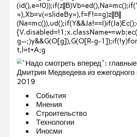
(id(),e=!0));if(z||B)Vb=ed(),Na=mc();if
»),Xb=v(«slideBy»),f=F!==g)z||B||
(Na=mc()),ud();if(Y&&Ja!==l)if(Ja)Ec();
{V.disabled=!1;x.className+=wb;ec()
g—;)y&&G(O[g]),G(O[R-g-1]);if(!y)fo
t,l=t+A;g
События
Мнения
Строительство
Технологии
Иносми