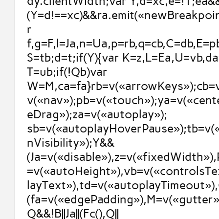
dy.clientWidth;var Y,d=xc,e=!1;ea&&
(Y=d!==xc)&&ra.emit(«newBreakpoint
r
f,g=F,l=Ja,n=Ua,p=rb,q=cb,C=db,E=p
S=tb;d=t;if(Y){var K=z,L=Ea,U=vb,d
T=ub;if(!Qb)var
W=M,ca=fa}rb=v(«arrowKeys»);cb=v
v(«nav»);pb=v(«touch»);ya=v(«cent
eDrag»);za=v(«autoplay»);
sb=v(«autoplayHoverPause»);tb=v(
nVisibility»);Y&&
(Ja=v(«disable»),z=v(«fixedWidth»)
=v(«autoHeight»),vb=v(«controlsTe
layText»),td=v(«autoplayTimeout»),
(fa=v(«edgePadding»),M=v(«gutter»)
Q&&!B||Ja||(Fc(),Q||