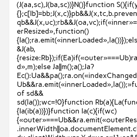
(J(aa,sc),J(ba,sc))}N()}function S(){if
{};c[Ib]=bb;J(x,c)}pb&&J(x,tc,b.prev
qb&&J(x,uc);rb&&J(oa,vc);if(«inner
erResized»,function()
{Ia();ra.emit(«innerLoaded»,la())});else
&J(ab,
{resize:Rb});if(Ea)if(«outer»===Ub)
d»,m);else Ja||m();a();Ja?
Ec():Ua&&pa();ra.on(«indexChanged
Ub&&ra.emit(«innerLoaded»,la());»
of sd&&
sd(la());wc=!0}function Rb(a){La(fun
{Ia(ib(a))})}function Ia(c){if(wc)
{«outer»===Ub&&ra.emit(«outerResi
.innerWidth||oa.documentElement.cl