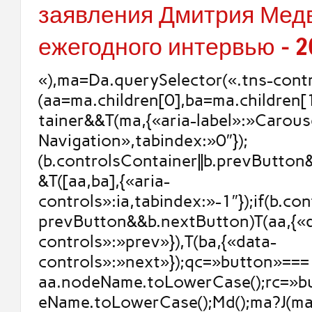
заявления Дмитрия Мед
ежегодного интервью – 2
«),ma=Da.querySelector(«.tns-contr
(aa=ma.children[0],ba=ma.children[
tainer&&T(ma,{«aria-label»:»Carous
Navigation»,tabindex:»0″});
(b.controlsContainer||b.prevButto
&T([aa,ba],{«aria-
controls»:ia,tabindex:»-1″});if(b.con
prevButton&&b.nextButton)T(aa,{«
controls»:»prev»}),T(ba,{«data-
controls»:»next»});qc=»button»===
aa.nodeName.toLowerCase();rc=»b
eName.toLowerCase();Md();ma?J(ma,