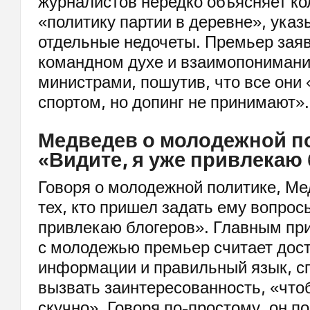
журналистов нередко объясняет ко
«политику партии в деревне», указ
отдельные недочеты. Премьер зая
командном духе и взаимопониман
министрами, пошутив, что все они
спортом, но допинг не принимают».
Медведев о молодежной п
«Видите, я уже привлекаю
Говоря о молодежной политике, Ме
тех, кто пришел задать ему вопрос
привлекаю блогеров». Главным пр
с молодежью премьер считает дос
информации и правильный язык, с
вызвать заинтересованность, «что
скучно». Говоря по-простому, он по