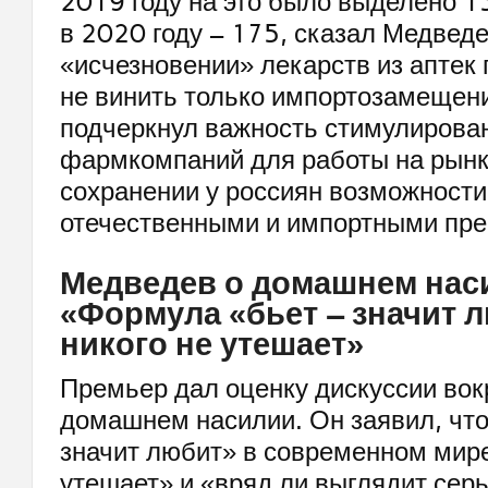
2019 году на это было выделено 1
в 2020 году – 175, сказал Медведе
«исчезновении» лекарств из аптек
не винить только импортозамещени
подчеркнул важность стимулирова
фармкомпаний для работы на рынк
сохранении у россиян возможност
отечественными и импортными пре
Медведев о домашнем нас
«Формула «бьет – значит 
никого не утешает»
Премьер дал оценку дискуссии вокр
домашнем насилии. Он заявил, что
значит любит» в современном мире
утешает» и «вряд ли выглядит серь