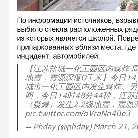
По информации источников, взрыв
выбило стекла расположенных ряд
из которых является школой. Повр
припаркованных вблизи места, где
инцидент, автомобилей.
【江苏盐城一化工园区内爆炸 周
地震，震源深度0千米】今日1
城市一化工园区内发生爆炸。另
网，今日14时48分44秒，江
（疑爆）发生2.2级地震，震源
pic.twitter.com/oVraNn4Be3
— Phday (@phday) March 21, 