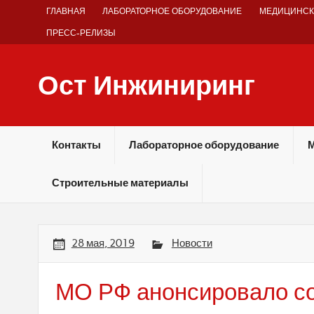
Skip
ГЛАВНАЯ
ЛАБОРАТОРНОЕ ОБОРУДОВАНИЕ
МЕДИЦИНСК
to
content
ПРЕСС-РЕЛИЗЫ
Ост Инжиниринг
Оборудование и технологии химических производств
Контакты
Лабораторное оборудование
М
Строительные материалы
28 мая, 2019
Новости
МО РФ анонсировало со