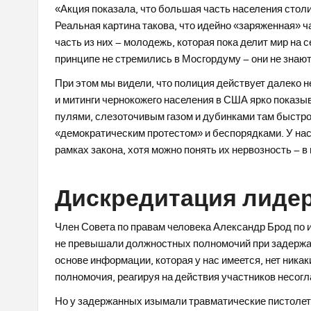
«Акция показала, что большая часть населения столиц
Реальная картина такова, что идейно «заряженная» 
часть из них – молодежь, которая пока делит мир на с
принципе не стремились в Мосгордуму – они не знают
При этом мы видели, что полиция действует далеко н
и митинги чернокожего населения в США ярко показы
пулями, слезоточивым газом и дубинками там быстр
«демократическим протестом» и беспорядками. У нас
рамках закона, хотя можно понять их нервозность – в 
Дискредитация лиде
Член Совета по правам человека Александр Брод по 
не превышали должностных полномочий при задержан
основе информации, которая у нас имеется, нет никак
полномочия, реагируя на действия участников несогл
Но у задержанных изымали травматические пистолет