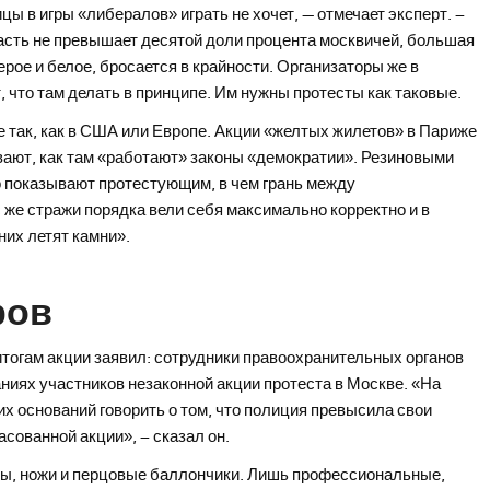
ы в игры «либералов» играть не хочет, — отмечает эксперт. –
часть не превышает десятой доли процента москвичей, большая
ерое и белое, бросается в крайности. Организаторы же в
, что там делать в принципе. Им нужны протесты как таковые.
е так, как в США или Европе. Акции «желтых жилетов» в Париже
вают, как там «работают» законы «демократии». Резиновыми
о показывают протестующим, в чем грань между
 же стражи порядка вели себя максимально корректно и в
них летят камни».
ров
итогам акции заявил: сотрудники правоохранительных органов
иях участников незаконной акции протеста в Москве. «На
их оснований говорить о том, что полиция превысила свои
асованной акции», – сказал он.
ы, ножи и перцовые баллончики. Лишь профессиональные,