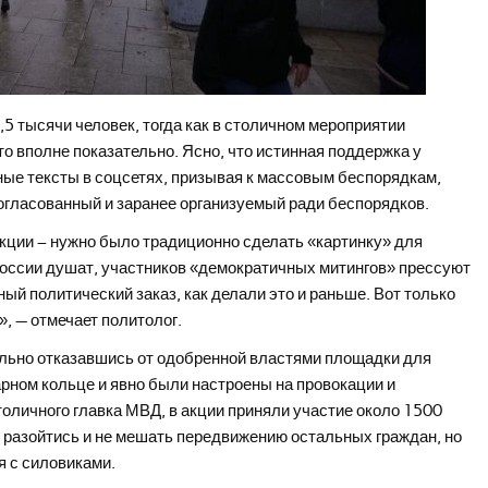
 тысячи человек, тогда как в столичном мероприятии
о вполне показательно. Ясно, что истинная поддержка у
ные тексты в соцсетях, призывая к массовым беспорядкам,
согласованный и заранее организуемый ради беспорядков.
акции – нужно было традиционно сделать «картинку» для
оссии душат, участников «демократичных митингов» прессуют
й политический заказ, как делали это и раньше. Вот только
», — отмечает политолог.
льно отказавшись от одобренной властями площадки для
арном кольце и явно были настроены на провокации и
оличного главка МВД, в акции приняли участие около 1500
 разойтись и не мешать передвижению остальных граждан, но
я с силовиками.