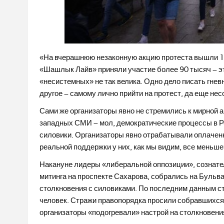
«На вчерашнюю незаконную акцию протеста вышли 1,5
«Шашлык Лайв» приняли участие более 90 тысяч – эт
«несистемных» не так велика. Одно дело писать гнев
другое – самому лично прийти на протест, да еще не
Сами же организаторы явно не стремились к мирной 
западных СМИ – мол, демократические процессы в Р
силовики. Организаторы явно отрабатывали оплаченны
реальной поддержки у них, как мы видим, все меньше
Накануне лидеры «либеральной оппозиции», сознате
митинга на проспекте Сахарова, собрались на Бульв
столкновения с силовиками. По последним данным ст
человек. Стражи правопорядка просили собравшихся
организаторы «подогревали» настрой на столкновени