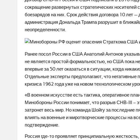
сокращение развернутых стратегических носителей с
боезарядов на них. Срок действия договора 10 лет —
администрация Дональда Трампа разрушит в ближайши
неопределенности.
Ранее посол России в США Анатолий Антонов указывал,
не является простой формальностью, но США пока не 
впервые за 50 лет оказаться в ситуации, когда никак
Отдельные эксперты предполагают, что негативные п
кризиса 1962 года уже на новом технологическом уро
«В военном искусстве есть тактика, оперативное пла
Минобороны России понимает, что разрыв СНВ-III – э
затронет весь мир. Но команда Шойгу за последние п
влиять на военные и миротворческие процессы на все
подтверждение.
Россия где-то проявляет принципиальную жесткость, в