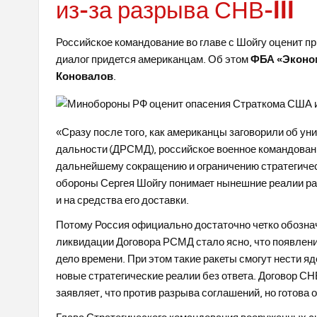
из-за разрыва СНВ-III
Российское командование во главе с Шойгу оценит пр
диалог придется американцам. Об этом
ФБА «Эконо
Коновалов
.
«Сразу после того, как американцы заговорили об ун
дальности (ДРСМД), российское военное командовани
дальнейшему сокращению и ограничению стратегичес
обороны Сергея Шойгу понимает нынешние реалии ра
и на средства его доставки.
Потому Россия официально достаточно четко обозна
ликвидации Договора РСМД стало ясно, что появлен
дело времени. При этом такие ракеты смогут нести я
новые стратегические реалии без ответа. Договор СН
заявляет, что против разрыва соглашений, но готова 