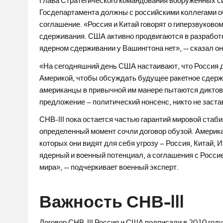
Глава Стратегического командования вооруженных с
Госдепартамента должны с российскими коллегами обс
соглашение. «Россия и Китай говорят о гиперзвуково
сдерживания. США активно продвигаются в разработке
ядерном сдерживании у Вашингтона нет», — сказал он
«На сегодняшний день США настаивают, что Россия д
Америкой, чтобы обсуждать будущее ракетное сдерж
американцы в привычной им манере пытаются диктова
предложение – политический нонсенс, никто не застав
СНВ-III пока остается частью гарантий мировой стаб
определенный момент сочли договор обузой. Америка
которых они видят для себя угрозу – Россия, Китай, 
ядерный и военный потенциал, а соглашения с Россие
мира», — подчеркивает военный эксперт.
Важность СНВ-III
Договор СНВ-III Россия и США подписали в 2010 году