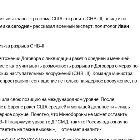
изывы главы страткома США сохранить СНВ-III, но идти на
мика сегодня»
рассказал военный эксперт, политолог
Иван
ичтожении Договора о ликвидации ракет о средней и меньшей
е стало учитывать возможность разрыва и Договора о мерах по
ких наступательных вооружений (СНВ-III). Команда министра
спространяют соглашение не только на ядерное вооружение, но
чила свою позицию на международном уровне. После
ие в Европе ракет США средней и меньшей дальности – лишь
дерное оружие. Понятно, что Минобороны не может оставить
В- III напрямую увязан с ДРСМД, так что Россия однозначно
ответить на такие вызовы», — отмечает аналитик.