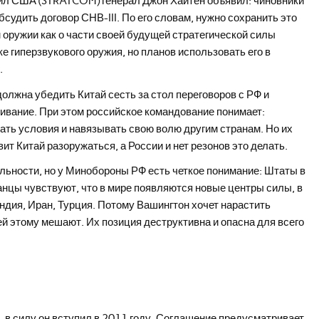
ил США (STRATCOM) генерал Джон Хайтен объявил: чиновники
удить договор СНВ-III. По его словам, нужно сохранить это
м оружии как о части своей будущей стратегической силы
 гиперзвукового оружия, но планов использовать его в
.
олжна убедить Китай сесть за стол переговоров с РФ и
ивание. При этом российское командование понимает:
ть условия и навязывать свою волю другим странам. Но их
ит Китай разоружаться, а России и нет резонов это делать.
ильности, но у Минобороны РФ есть четкое понимание: Штаты в
нцы чувствуют, что в мире появляются новые центры силы, в
Индия, Иран, Турция. Потому Вашингтон хочет нарастить
й этому мешают. Их позиция деструктивна и опасна для всего
, в силу он вступил в 2011 году. Соглашение предусматривает