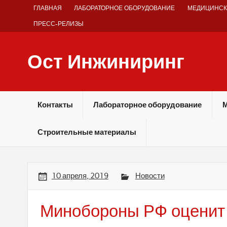
Skip
ГЛАВНАЯ
ЛАБОРАТОРНОЕ ОБОРУДОВАНИЕ
МЕДИЦИНСК
to
content
ПРЕСС-РЕЛИЗЫ
Ост Инжиниринг
Оборудование и технологии химических производств
Контакты
Лабораторное оборудование
М
Строительные материалы
10 апреля, 2019
Новости
Минобороны РФ оценит