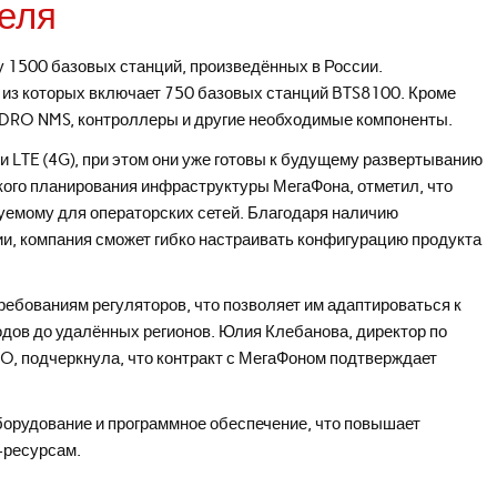
теля
у 1500 базовых станций, произведённых в России.
 из которых включает 750 базовых станций BTS8100. Кроме
YADRO NMS, контроллеры и другие необходимые компоненты.
 LTE (4G), при этом они уже готовы к будущему развертыванию
ского планирования инфраструктуры МегаФона, отметил, что
уемому для операторских сетей. Благодаря наличию
ии, компания сможет гибко настраивать конфигурацию продукта
ебованиям регуляторов, что позволяет им адаптироваться к
дов до удалённых регионов. Юлия Клебанова, директор по
, подчеркнула, что контракт с МегаФоном подтверждает
борудование и программное обеспечение, что повышает
-ресурсам.