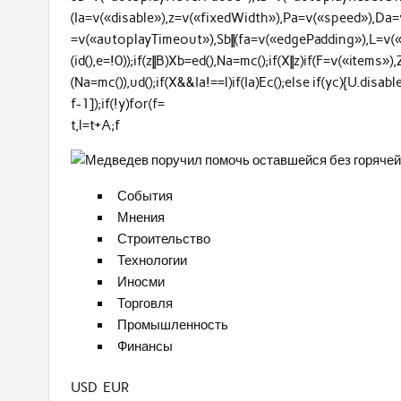
(Ia=v(«disable»),z=v(«fixedWidth»),Pa=v(«speed»),Da
=v(«autoplayTimeout»),Sb||(fa=v(«edgePadding»),L=v(«gutt
(id(),e=!0));if(z||B)Xb=ed(),Na=mc();if(X||z)if(F=v(«items»)
(Na=mc()),ud();if(X&&Ia!==l)if(Ia)Ec();else if(yc){U.dis
f-1]);if(!y)for(f=
t,l=t+A;f
События
Мнения
Строительство
Технологии
Иносми
Торговля
Промышленность
Финансы
USD EUR