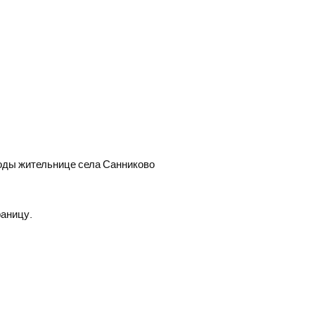
оды жительнице села Санниково
раницу.