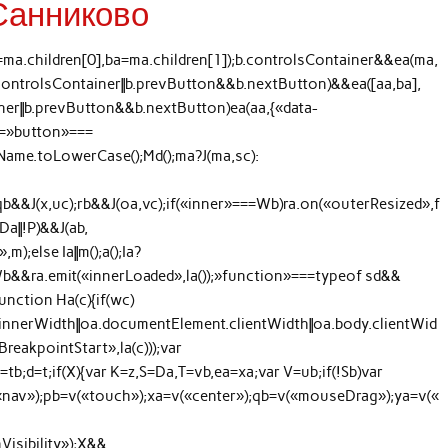
Санниково
=ma.children[0],ba=ma.children[1]);b.controlsContainer&&ea(ma,
b.controlsContainer||b.prevButton&&b.nextButton)&&ea([aa,ba],
ainer||b.prevButton&&b.nextButton)ea(aa,{«data-
qc=»button»===
ame.toLowerCase();Md();ma?J(ma,sc):
;qb&&J(x,uc);rb&&J(oa,vc);if(«inner»===Wb)ra.on(«outerResized»,f
|Da||!P)&&J(ab,
);else Ia||m();a();Ia?
b&&ra.emit(«innerLoaded»,la());»function»===typeof sd&&
function Ha(c){if(wc)
innerWidth||oa.documentElement.clientWidth||oa.body.clientWid
reakpointStart»,la(c)));var
tb;d=t;if(X){var K=z,S=Da,T=vb,ea=xa;var V=ub;if(!Sb)var
«nav»);pb=v(«touch»);xa=v(«center»);qb=v(«mouseDrag»);ya=v(«
isibility»);X&&