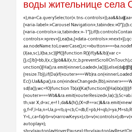
воды жительнице села 
«),ma=Ca.querySelector(«.tns-controls»));aa&&ba||(aa
{«aria-label»:»Carousel Navigation»,tabindex:»0″});(
{«aria-controls»:ia,tabindex:»-1″});if(b.controlsCont
controls»:»prev»}),ea(ba,{«data-controls»:»next»});
aa.nodeName.toLowerCase();rc=»button»===ba.nodeN
(J(aa,sc),J(ba,sc))}M()}function R(){if(y&&Jb){var c=
{};c[Jb]=bb;J(x,c)}pb&&J(x,tc,b.preventScrollOnTouch)
unction(){Ha();ra.emit(«innerLoaded»,la())});else(da||z||B|
{resize:Tb});if(Da)if(«outer»===Wb)ra.on(«innerLoaded»,m
Ec():Ua&&pa();ra.on(«indexChanged»,Bb);»inner»===W
sd(la());wc=!0}function Tb(a){Ka(function(){Ha(ib(a))})}
{«outer»===Wb&&ra.emit(«outerResized»,la(c));Sc=ab.
th;var X,d=xc,e=!1;da&&(h(),(X=d!==xc)&&ra.emit(«newB
g,f=F,l=Ia,n=Ua,p=rb,q=cb,C=db,E=pb,H=qb,I=ya,M=sb,R=
Y=L,ca=fa}rb=v(«arrowKeys»);cb=v(«controls»);db=v(
autoplay»);
sb=v(«autoplayHoverPause»);tb=v(«autoplayResetOnV