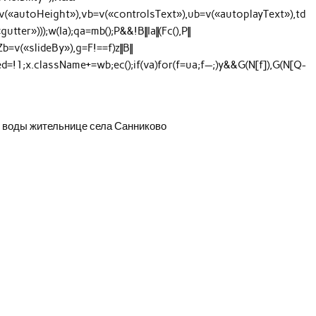
=v(«autoHeight»),vb=v(«controlsText»),ub=v(«autoplayText»),td
er»)));w(Ia);qa=mb();P&&!B||Ia||(Fc(),P||
,Zb=v(«slideBy»),g=F!==f)z||B||
abled=!1;x.className+=wb;ec();if(va)for(f=ua;f—;)y&&G(N[f]),G(N[Q-