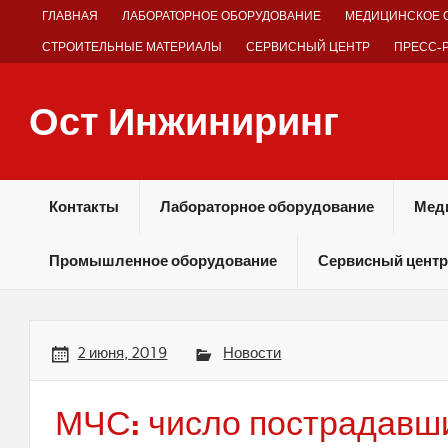
Skip
ГЛАВНАЯ
ЛАБОРАТОРНОЕ ОБОРУДОВАНИЕ
МЕДИЦИНСКОЕ 
to
content
СТРОИТЕЛЬНЫЕ МАТЕРИАЛЫ
СЕРВИСНЫЙ ЦЕНТР
ПРЕСС-
Ост Инжиниринг
Оборудование и технологии химических производств
Контакты
Лабораторное оборудование
Мед
Промышленное оборудование
Сервисный центр
2 июня, 2019
Новости
МЧС: число пострадавш