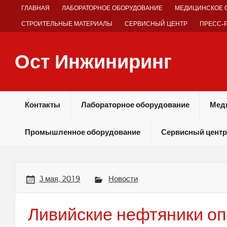
Skip
ГЛАВНАЯ
ЛАБОРАТОРНОЕ ОБОРУДОВАНИЕ
МЕДИЦИНСКОЕ 
to
content
СТРОИТЕЛЬНЫЕ МАТЕРИАЛЫ
СЕРВИСНЫЙ ЦЕНТР
ПРЕСС-
Ост Инжиниринг
Оборудование и технологии химических производств
Контакты
Лабораторное оборудование
Мед
Промышленное оборудование
Сервисный центр
3 мая, 2019
Новости
Ливийские нефтяники о