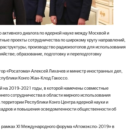
активного диалога по ядерной науке между Москвой и
тные проекты сотрудничества по широкому кругу направлений,
раструктуры; производство радиоизотопов для использования
яйстве; образование, подготовку и переподготовку
тор «Росатома» Алексей Лихачев и министр иностранных дел,
спублики Конго Жан-Клод Гакоссо.
й на 2019-2021 годы, в которой намечены совместные
него сотрудничества в области мирного использования
 территории Республики Конго Центра ядерной науки и
и кадров и повышения осведомленности общественности об
 в рамках XI Международного форума «Атомэкспо-2019» в