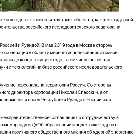
ке подходов к строительству таких объектов, как центр ядерной
троительства российского исследовательского реактора на
Россией и Руандой. В мае 2019 года в Москве стороны
о кооперации в области мирного использования атомной
планы до конца текущего года, в том числе по началу
уки и технологий на базе российского исследовательского
бучение персонала на территории России. Со стороны
ного директора корпорации Николай Спасский, а от
полномочный посол Республики Руанда в Российской
 межправительственное соглашение по сотрудничеству в
два меморандума («Об образовании и подготовке кадров в
вании позитивного общественного мнения об ядерной энергетике