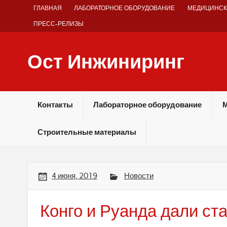
Skip
ГЛАВНАЯ
ЛАБОРАТОРНОЕ ОБОРУДОВАНИЕ
МЕДИЦИНСК
to
content
ПРЕСС-РЕЛИЗЫ
Ост Инжиниринг
Оборудование и технологии химических производств
Контакты
Лабораторное оборудование
М
Строительные материалы
4 июня, 2019
Новости
Конго и Руанда дали ст