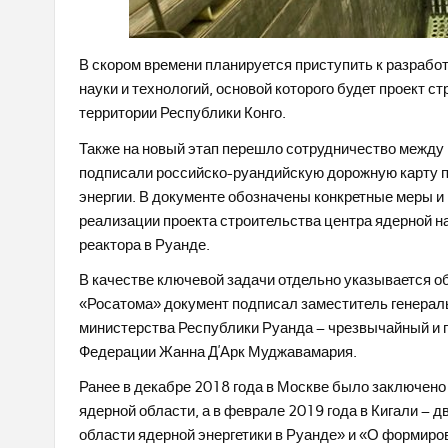
В скором времени планируется приступить к разработ
науки и технологий, основой которого будет проект с
территории Республики Конго.
Также на новый этап перешло сотрудничество между 
подписали российско-руандийскую дорожную карту п
энергии. В документе обозначены конкретные меры и 
реализации проекта строительства центра ядерной на
реактора в Руанде.
В качестве ключевой задачи отдельно указывается о
«Росатома» документ подписал заместитель генераль
министерства Республики Руанда – чрезвычайный и 
Федерации Жанна Д’Арк Муджавамария.
Ранее в декабре 2018 года в Москве было заключено
ядерной области, а в феврале 2019 года в Кигали – 
области ядерной энергетики в Руанде» и «О формиро