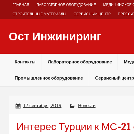
Skip
ГЛАВНАЯ
ЛАБОРАТОРНОЕ ОБОРУДОВАНИЕ
МЕДИЦИНСКОЕ 
to
content
СТРОИТЕЛЬНЫЕ МАТЕРИАЛЫ
СЕРВИСНЫЙ ЦЕНТР
ПРЕСС-
Ост Инжиниринг
Оборудование и технологии химических производств
Контакты
Лабораторное оборудование
Мед
Промышленное оборудование
Сервисный центр
17 сентября, 2019
Новости
Интерес Турции к МС-21 