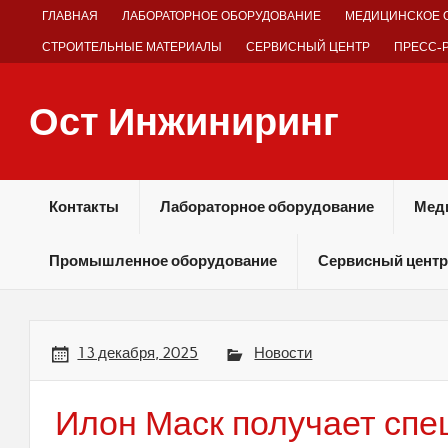
Skip
ГЛАВНАЯ
ЛАБОРАТОРНОЕ ОБОРУДОВАНИЕ
МЕДИЦИНСКОЕ 
to
content
СТРОИТЕЛЬНЫЕ МАТЕРИАЛЫ
СЕРВИСНЫЙ ЦЕНТР
ПРЕСС-
Ост Инжиниринг
Оборудование и технологии химических производств
Контакты
Лабораторное оборудование
Мед
Промышленное оборудование
Сервисный центр
13 декабря, 2025
Новости
Илон Маск получает сп