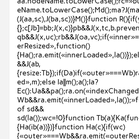
aa.nodeName.toLowerCase();rc=»b
eName.toLowerCase();Md();ma?J(ma,
(J(aa,sc),J(ba,sc))}M()}function R(){if
{};c[Jb]=bb;J(x,c)}pb&&J(x,tc,b.prev
qb&&J(x,uc);rb&&J(oa,vc);if(«inner
erResized»,function()
{Ha();ra.emit(«innerLoaded»,la())});else
&&J(ab,
{resize:Tb});if(Da)if(«outer»===Wb)
ed»,m);else Ia||m();a();Ia?
Ec():Ua&&pa();ra.on(«indexChanged
Wb&&ra.emit(«innerLoaded»,la());»
of sd&&
sd(la());wc=!0}function Tb(a){Ka(fun
{Ha(ib(a))})}function Ha(c){if(wc)
{«outer»===Wb&&ra.emit(«outerResi