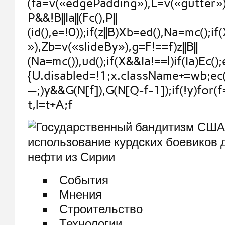
(fa=v(«edgePadding»),L=v(«gutter»))
P&&!B||Ia||(Fc(),P||
(id(),e=!0));if(z||B)Xb=ed(),Na=mc();if
»),Zb=v(«slideBy»),g=F!==f)z||B||
(Na=mc()),ud();if(X&&Ia!==l)if(Ia)Ec();
{U.disabled=!1;x.className+=wb;ec()
—;)y&&G(N[f]),G(N[Q-f-1]);if(!y)for(f
t,l=t+A;f
События
Мнения
Строительство
Технологии