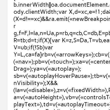
b.innerWidth||oa.documentElement.c
ody.clientWidth;var X,d=xc,e=!1;da
(X=d!==xc)&&ra.emit(«newBreakpoint
r
g,f=F,l=Ia,n=Ua,p=rb,q=cb,C=db,E=p
R=tb;d=t;if(X){var K=z,S=Da,T=vb,e
V=ub;if(!Sb)var
Y=L,ca=fa}rb=v(«arrowKeys»);cb=v(
(«nav»);pb=v(«touch»);xa=v(«cente
Drag»);ya=v(«autoplay»);
sb=v(«autoplayHoverPause»);tb=v(
nVisibility»);X&&
(Ia=v(«disable»),z=v(«fixedWidth»)
a=v(«autoHeight»),vb=v(«controlsT
playText»),td=v(«autoplayTimeout»)