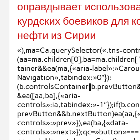
оправдывает использов
курдских боевиков для 
нефти из Сирии
«),ma=Ca.querySelector(«.tns-contr
(aa=ma.children[0],ba=ma.children[
tainer&&ea(ma,{«aria-label»:»Carou
Navigation»,tabindex:»0″});
(b.controlsContainer||b.prevButto
&ea([aa,ba],{«aria-
controls»:ia,tabindex:»-1″});if(b.con
prevButton&&b.nextButton)ea(aa,{
controls»:»prev»}),ea(ba,{«data-
controls»:»next»});qc=»button»===