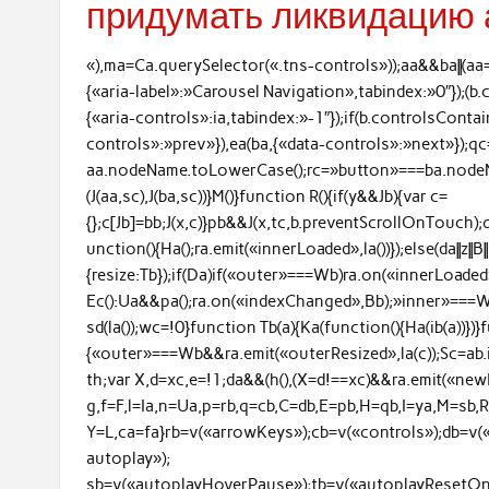
придумать ликвидацию 
«),ma=Ca.querySelector(«.tns-controls»));aa&&ba||(aa
{«aria-label»:»Carousel Navigation»,tabindex:»0″});(
{«aria-controls»:ia,tabindex:»-1″});if(b.controlsCont
controls»:»prev»}),ea(ba,{«data-controls»:»next»});
aa.nodeName.toLowerCase();rc=»button»===ba.nodeN
(J(aa,sc),J(ba,sc))}M()}function R(){if(y&&Jb){var c=
{};c[Jb]=bb;J(x,c)}pb&&J(x,tc,b.preventScrollOnTouch)
unction(){Ha();ra.emit(«innerLoaded»,la())});else(da||z||B|
{resize:Tb});if(Da)if(«outer»===Wb)ra.on(«innerLoaded»,m
Ec():Ua&&pa();ra.on(«indexChanged»,Bb);»inner»===W
sd(la());wc=!0}function Tb(a){Ka(function(){Ha(ib(a))})}
{«outer»===Wb&&ra.emit(«outerResized»,la(c));Sc=ab.
th;var X,d=xc,e=!1;da&&(h(),(X=d!==xc)&&ra.emit(«newB
g,f=F,l=Ia,n=Ua,p=rb,q=cb,C=db,E=pb,H=qb,I=ya,M=sb,R=
Y=L,ca=fa}rb=v(«arrowKeys»);cb=v(«controls»);db=v(
autoplay»);
sb=v(«autoplayHoverPause»);tb=v(«autoplayResetOnV