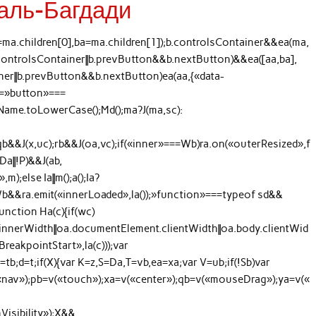
аль-Багдади
=ma.children[0],ba=ma.children[1]);b.controlsContainer&&ea(ma,
b.controlsContainer||b.prevButton&&b.nextButton)&&ea([aa,ba],
ainer||b.prevButton&&b.nextButton)ea(aa,{«data-
qc=»button»===
ame.toLowerCase();Md();ma?J(ma,sc):
;qb&&J(x,uc);rb&&J(oa,vc);if(«inner»===Wb)ra.on(«outerResized»,f
|Da||!P)&&J(ab,
);else Ia||m();a();Ia?
b&&ra.emit(«innerLoaded»,la());»function»===typeof sd&&
function Ha(c){if(wc)
innerWidth||oa.documentElement.clientWidth||oa.body.clientWid
reakpointStart»,la(c)));var
tb;d=t;if(X){var K=z,S=Da,T=vb,ea=xa;var V=ub;if(!Sb)var
«nav»);pb=v(«touch»);xa=v(«center»);qb=v(«mouseDrag»);ya=v(«
isibility»);X&&