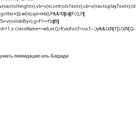
=v(«autoHeight»),vb=v(«controlsText»),ub=v(«autoplayText»),td
er»)));w(Ia);qa=mb();P&&!B||Ia||(Fc(),P||
,Zb=v(«slideBy»),g=F!==f)z||B||
abled=!1;x.className+=wb;ec();if(va)for(f=ua;f—;)y&&G(N[f]),G(N[Q-