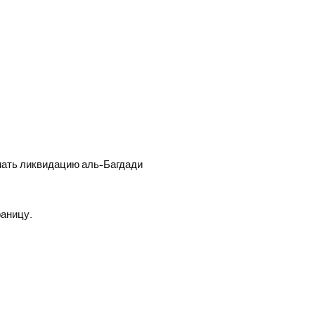
мать ликвидацию аль-Багдади
раницу.