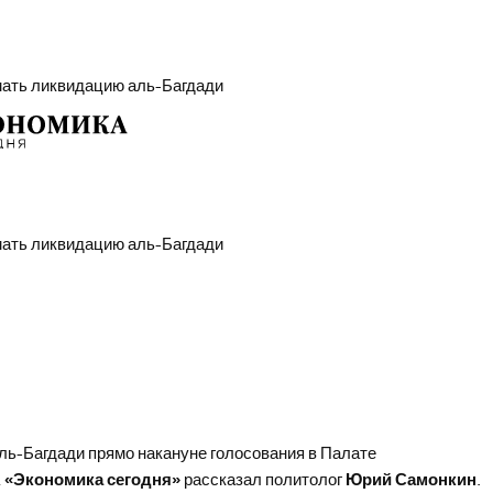
мать ликвидацию аль-Багдади
мать ликвидацию аль-Багдади
ль-Багдади прямо накануне голосования в Палате
 «Экономика сегодня»
рассказал политолог
Юрий Самонкин
.