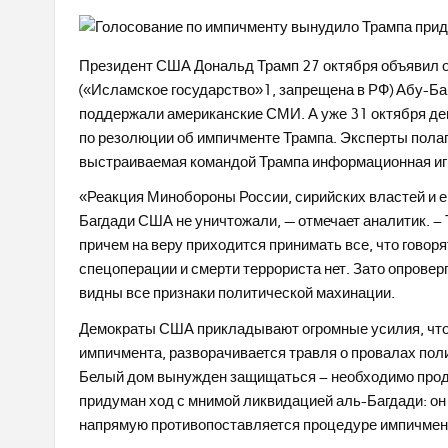
Президент США Дональд Трамп 27 октября объявил о
(«Исламское государство»1, запрещена в РФ) Абу-Ба
поддержали американские СМИ. А уже 31 октября д
по резолюции об импичменте Трампа. Эксперты полаг
выстраиваемая командой Трампа информационная иг
«Реакция Минобороны России, сирийских властей и ещ
Багдади США не уничтожали, — отмечает аналитик. –
причем на веру приходится принимать все, что говор
спецоперации и смерти террориста нет. Зато опрове
видны все признаки политической махинации.
Демократы США прикладывают огромные усилия, что
импичмента, разворачивается травля о провалах пол
Белый дом вынужден защищаться – необходимо проде
придуман ход с мнимой ликвидацией аль-Багдади: он
напрямую противопоставляется процедуре импичмен