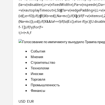
(Ia=v(«disable»),z=v(«fixedWidth»),Pa=v(«speed»),Da
=v(«autoplayTimeout»),Sb||(fa=v(«edgePadding»),L=v(«gutt
(id(),e=!0));if(z||B)Xb=ed(),Na=mc();if(X||z)if(F=v(«items»)
(Na=mc()),ud();if(X&&Ia!==l)if(Ia)Ec();else if(yc){U.dis
f-1]);if(!y)for(f=
t,l=t+A;f
События
Мнения
Строительство
Технологии
Иносми
Торговля
Промышленность
Финансы
USD EUR