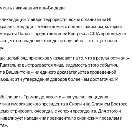
 ликвидации главаря террористической организации ИГ1
кра аль-Багдади – Белый дом это подал с пафосом, который
емократы Палаты представителей Конгресса США проголосуют
ают, что совпадение отнюдь не случайно – это тщательно
ра.
е целый ряд признаков указывают на то, что в реальности аль-
 Тщательно выстраивается лишь видимость этого события,
ят в Вашингтоне – ни единого доказательства проведенной
ргающих эти утверждения доводов более чем достаточно. И
бы лишить Трампа должности – запущена процедура
итики американского президента в Сирии и на Ближнем Востоке.
монстрировать очевидные успехи президента. Для этого и
 нивелирует нападки на президента по сирийским провалам и
та».