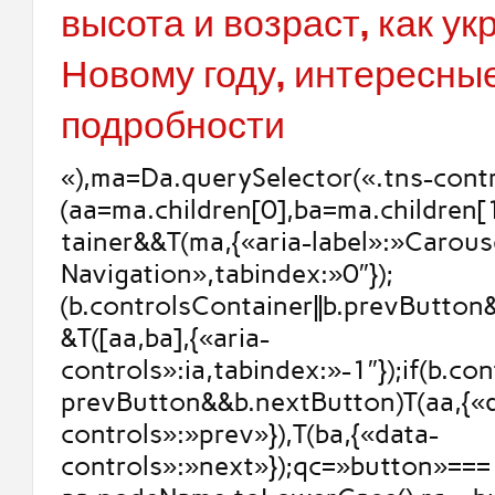
высота и возраст, как у
Новому году, интересны
подробности
«),ma=Da.querySelector(«.tns-contr
(aa=ma.children[0],ba=ma.children[
tainer&&T(ma,{«aria-label»:»Carous
Navigation»,tabindex:»0″});
(b.controlsContainer||b.prevButto
&T([aa,ba],{«aria-
controls»:ia,tabindex:»-1″});if(b.con
prevButton&&b.nextButton)T(aa,{«
controls»:»prev»}),T(ba,{«data-
controls»:»next»});qc=»button»===