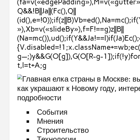
(fa=v(«edgePadding»),M=v(«gutter»)
Q&&!B||Ja||(Fc(),Q||
(id(),e=!0));if(z||B)Vb=ed(),Na=mc();if
»),Xb=v(«slideBy»),f=F!==g)z||B||
(Na=mc()),ud();if(Y&&Ja!==l)if(Ja)Ec();
{V.disabled=!1;x.className+=wb;ec()
g—;)y&&G(O[g]),G(O[R-g-1]);if(!y)fo
t,l=t+A;g
События
Мнения
Строительство
Технологии