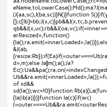
aa.nodeName.toLowerCase();rc=»b
eName.toLowerCase();Md();ma?J(ma,
(J(aa,sc),J(ba,sc))}N()}function S(){if
{};c[Ib]=bb;J(x,c)}pb&&J(x,tc,b.prev
qb&&J(x,uc);rb&&J(oa,vc);if(«inner
erResized»,function()
{Ia();ra.emit(«innerLoaded»,la())});else
&J(ab,
{resize:Rb});if(Ea)if(«outer»===Ub)
d»,m);else Ja||m();a();Ja?
Ec():Ua&&pa();ra.on(«indexChanged
Ub&&ra.emit(«innerLoaded»,la());»
of sd&&
sd(la());wc=!0}function Rb(a){La(fun
{Ia(ib(a))})}function Ia(c){if(wc)
{«outer»===Ub&&ra.emit(«outerResi