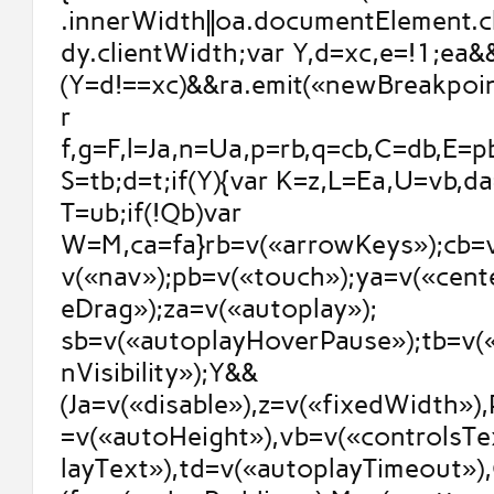
.innerWidth||oa.documentElement.cl
dy.clientWidth;var Y,d=xc,e=!1;ea&&
(Y=d!==xc)&&ra.emit(«newBreakpoint
r
f,g=F,l=Ja,n=Ua,p=rb,q=cb,C=db,E=p
S=tb;d=t;if(Y){var K=z,L=Ea,U=vb,d
T=ub;if(!Qb)var
W=M,ca=fa}rb=v(«arrowKeys»);cb=v
v(«nav»);pb=v(«touch»);ya=v(«cent
eDrag»);za=v(«autoplay»);
sb=v(«autoplayHoverPause»);tb=v(
nVisibility»);Y&&
(Ja=v(«disable»),z=v(«fixedWidth»)
=v(«autoHeight»),vb=v(«controlsTe
layText»),td=v(«autoplayTimeout»),