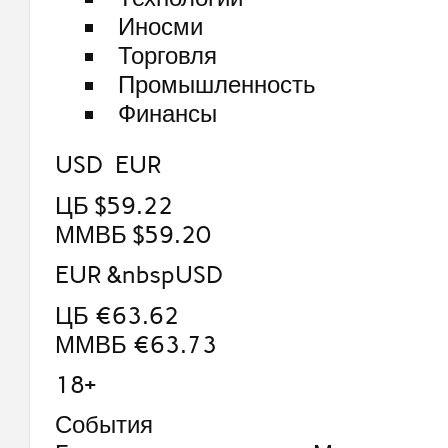
Иносми
Торговля
Промышленность
Финансы
USD EUR
ЦБ $59.22
ММВБ $59.20
EUR &nbspUSD
ЦБ €63.62
ММВБ €63.73
18+
События