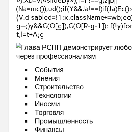
»),Xb=v(«slideBy»),f=F!==g)z||B||
(Na=mc()),ud();if(Y&&Ja!==l)if(Ja)Ec();
{V.disabled=!1;x.className+=wb;ec()
g—;)y&&G(O[g]),G(O[R-g-1]);if(!y)fo
t,l=t+A;g
События
Мнения
Строительство
Технологии
Иносми
Торговля
Промышленность
Финансы