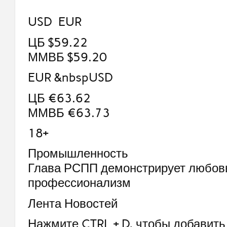
USD EUR
ЦБ $59.22
ММВБ $59.20
EUR &nbspUSD
ЦБ €63.62
ММВБ €63.73
18+
Промышленность
Глава РСПП демонстрирует любовь
профессионализм
Лента Новостей
Нажмите CTRL + D, чтобы добавить 