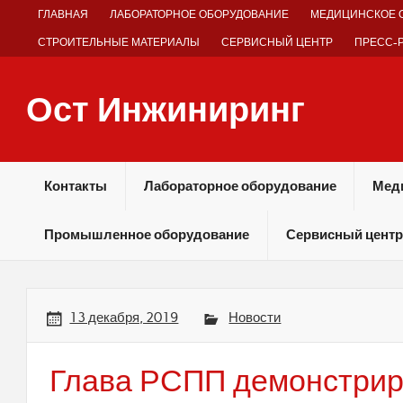
Skip
ГЛАВНАЯ
ЛАБОРАТОРНОЕ ОБОРУДОВАНИЕ
МЕДИЦИНСКОЕ 
to
content
СТРОИТЕЛЬНЫЕ МАТЕРИАЛЫ
СЕРВИСНЫЙ ЦЕНТР
ПРЕСС-
Ост Инжиниринг
Оборудование и технологии химических производств
Контакты
Лабораторное оборудование
Мед
Промышленное оборудование
Сервисный центр
13 декабря, 2019
Новости
Глава РСПП демонстрир