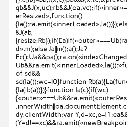
qb&&J(x,uc);rb&&J(oa,vc);if(«inner
erResized»,function()
{Ia();ra.emit(«innerLoaded»,la())});else
&J(ab,
{resize:Rb});if(Ea)if(«outer»===Ub)
d»,m);else Ja||m();a();Ja?
Ec():Ua&&pa();ra.on(«indexChanged
Ub&&ra.emit(«innerLoaded»,la());»
of sd&&
sd(la());wc=!0}function Rb(a){La(fun
{Ia(ib(a))})}function Ia(c){if(wc)
{«outer»===Ub&&ra.emit(«outerResi
.innerWidth||oa.documentElement.cl
dy.clientWidth;var Y,d=xc,e=!1;ea&&
(Y=d!==xc)&&ra.emit(«newBreakpoint