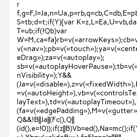
r
f,g=F,l=Ja,n=Ua,p=rb,q=cb,C=db,E=p
S=tb;d=t;if(Y){var K=z,L=Ea,U=vb,d
T=ub;if(!Qb)var
W=M,ca=fa}rb=v(«arrowKeys»);cb=v
v(«nav»);pb=v(«touch»);ya=v(«cent
eDrag»);za=v(«autoplay»);
sb=v(«autoplayHoverPause»);tb=v(
nVisibility»);Y&&
(Ja=v(«disable»),z=v(«fixedWidth»)
=v(«autoHeight»),vb=v(«controlsTe
layText»),td=v(«autoplayTimeout»),
(fa=v(«edgePadding»),M=v(«gutter»)
Q&&!B||Ja||(Fc(),Q||
(id(),e=!0));if(z||B)Vb=ed(),Na=mc();if