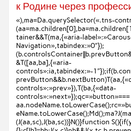
к Родине через профес
«),ma=Da.querySelector(«.tns-contr
(aa=ma.children[0],ba=ma.children[
tainer&&T(ma,{«aria-label»:»Carous
Navigation»,tabindex:»0″});
(b.controlsContainer||b.prevButto
&T([aa,ba],{«aria-
controls»:ia,tabindex:»-1″});if(b.con
prevButton&&b.nextButton)T(aa,{«
controls»:»prev»}),T(ba,{«data-
controls»:»next»});qc=»button»===
aa.nodeName.toLowerCase();rc=»b
eName.toLowerCase();Md();ma?J(ma,
(J(aa,sc),J(ba,sc))}N()}function S(){if
{};c[Ib]=bb;J(x,c)}pb&&J(x,tc,b.prev