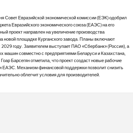
ня Совет Евразийской экономической комиссии (ЕЭК) одобрил
жета Евразийского экономического союза (ЕАЭС) на его
ый проект направлен на увеличение производства
а новой площадке Курганского завода. Планы включают
к 2029 году. Заявителем выступает ПАО «Сбербанк» (Россия), а
х машин совместно с предприятиями Беларуси и Казахстана,
оар Барсегян отметила, что проект создаст новые рабочие
ми ЕАЭС. Механизм финансовой поддержки позволит снизить
начительно облегчит условия для производителей.