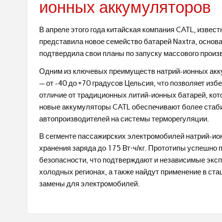
ионных аккумуляторов
В апреле этого года китайская компания CATL, извес
представила новое семейство батарей Naxtra, основа
подтвердила свои планы по запуску массового произв
Одним из ключевых преимуществ натрий-ионных акк
— от -40 до +70 градусов Цельсия, что позволяет из
отличие от традиционных литий-ионных батарей, кот
новые аккумуляторы CATL обеспечивают более стаби
автопроизводителей на системы терморегуляции.
В сегменте пассажирских электромобилей натрий-ио
хранения заряда до 175 Вт⋅ч/кг. Прототипы успешно
безопасности, что подтверждают и независимые эксп
холодных регионах, а также найдут применение в ст
замены для электромобилей.