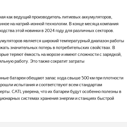
тная как ведущий производитель литиевых аккумуляторов,
нное на натрий-ионной технологии. В конце месяца компания
одства этой новинки в 2024 году для различных секторов.
умуляторов является широкий температурный диапазон работы
бежать значительных потерь в потребительских свойствах. В
орые теряют ёмкость на морозе и имеют сложности с зарядкой,
льную работу. Это также сократит затраты
нные батареи обещают запас хода свыше 500 км при плотности
 прошли испытания и соответствуют всем стандартам
ерты. CATL уверена, что их батареи будут особенно полезны в
ационарных системах хранения энергии и станциях быстрой