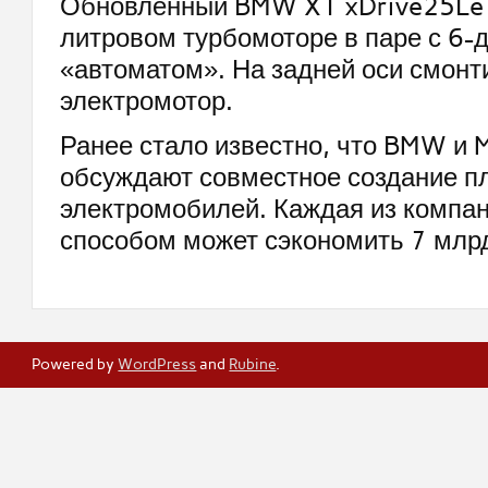
Обновленный BMW X1 xDrive25Le р
литровом турбомоторе в паре с 6
«автоматом». На задней оси смонт
электромотор.
Ранее стало известно, что BMW и 
обсуждают совместное создание п
электромобилей. Каждая из компа
способом может сэкономить 7 млрд
Powered by
WordPress
and
Rubine
.