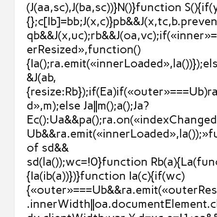
(J(aa,sc),J(ba,sc))}N()}function S(){if
{};c[Ib]=bb;J(x,c)}pb&&J(x,tc,b.prev
qb&&J(x,uc);rb&&J(oa,vc);if(«inner
erResized»,function()
{Ia();ra.emit(«innerLoaded»,la())});else
&J(ab,
{resize:Rb});if(Ea)if(«outer»===Ub)
d»,m);else Ja||m();a();Ja?
Ec():Ua&&pa();ra.on(«indexChanged
Ub&&ra.emit(«innerLoaded»,la());»
of sd&&
sd(la());wc=!0}function Rb(a){La(fun
{Ia(ib(a))})}function Ia(c){if(wc)
{«outer»===Ub&&ra.emit(«outerResi
.innerWidth||oa.documentElement.cl