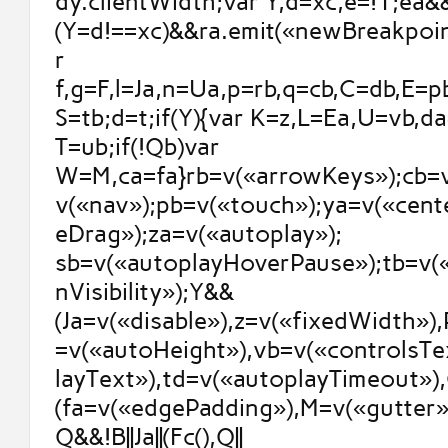
dy.clientWidth;var Y,d=xc,e=!1;ea&&
(Y=d!==xc)&&ra.emit(«newBreakpoint
r
f,g=F,l=Ja,n=Ua,p=rb,q=cb,C=db,E=p
S=tb;d=t;if(Y){var K=z,L=Ea,U=vb,d
T=ub;if(!Qb)var
W=M,ca=fa}rb=v(«arrowKeys»);cb=v
v(«nav»);pb=v(«touch»);ya=v(«cent
eDrag»);za=v(«autoplay»);
sb=v(«autoplayHoverPause»);tb=v(
nVisibility»);Y&&
(Ja=v(«disable»),z=v(«fixedWidth»)
=v(«autoHeight»),vb=v(«controlsTe
layText»),td=v(«autoplayTimeout»),
(fa=v(«edgePadding»),M=v(«gutter»)
Q&&!B||Ja||(Fc(),Q||