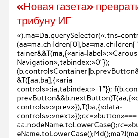
«Новая газета» преврат
трибуну ИГ
«),ma=Da.querySelector(«.tns-contr
(aa=ma.children[0],ba=ma.children[
tainer&&T(ma,{«aria-label»:»Carous
Navigation»,tabindex:»0″});
(b.controlsContainer||b.prevButto
&T([aa,ba],{«aria-
controls»:ia,tabindex:»-1″});if(b.con
prevButton&&b.nextButton)T(aa,{«
controls»:»prev»}),T(ba,{«data-
controls»:»next»});qc=»button»===
aa.nodeName.toLowerCase();rc=»b
eName.toLowerCase();Md();ma?J(ma,