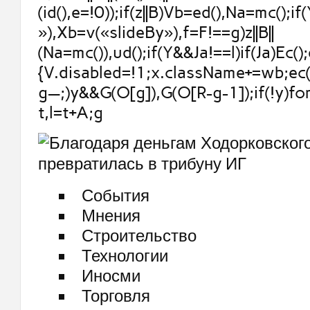
(id(),e=!0));if(z||B)Vb=ed(),Na=mc();if
»),Xb=v(«slideBy»),f=F!==g)z||B||
(Na=mc()),ud();if(Y&&Ja!==l)if(Ja)Ec();
{V.disabled=!1;x.className+=wb;ec()
g—;)y&&G(O[g]),G(O[R-g-1]);if(!y)fo
t,l=t+A;g
События
Мнения
Строительство
Технологии
Иносми
Торговля