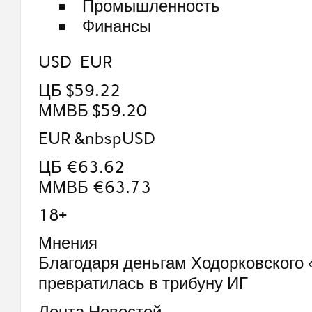
Промышленность
Финансы
USD EUR
ЦБ $59.22
ММВБ $59.20
EUR &nbspUSD
ЦБ €63.62
ММВБ €63.73
18+
Мнения
Благодаря деньгам Ходорковского 
превратилась в трибуну ИГ
Лента Новостей